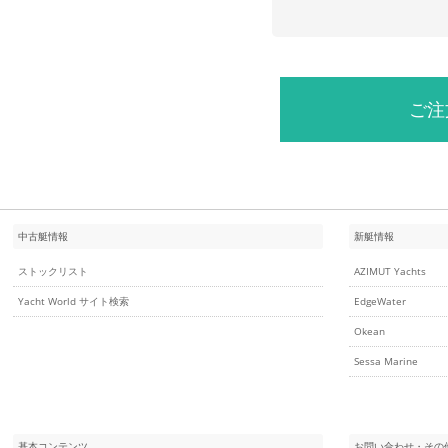
ご注
中古艇情報
新艇情報
ストックリスト
AZIMUT Yachts
Yacht World サイト検索
EdgeWater
Okean
Sessa Marine
基本コンテンツ
お問い合わせ・その