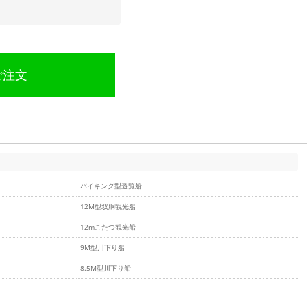
ご注文
バイキング型遊覧船
12M型双胴観光船
12mこたつ観光船
9M型川下り船
8.5M型川下り船