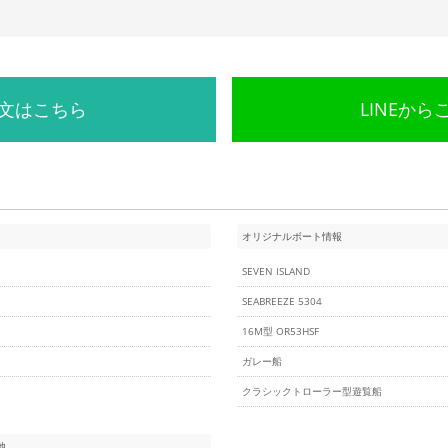
文はこちら
LINEから
オリジナルボート情報
SEVEN ISLAND
SEABREEZE 5304
16M型 OR53HSF
ガレー船
クラシックトローラー型遊覧船
他