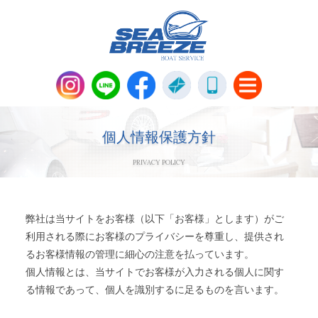
新艇・中古艇情報
Boat Sales
個人情報保護方針
PRIVACY POLICY
メンテナンス
Maintenance
パーツ販売・アパレル商品
Parts＆Apparel
弊社は当サイトをお客様（以下「お客様」とします）がご
利用される際にお客様のプライバシーを尊重し、提供され
るお客様情報の管理に細心の注意を払っています。
ニュース＆トピックス
News & Topics
個人情報とは、当サイトでお客様が入力される個人に関す
る情報であって、個人を識別するに足るものを言います。
会社概要
Company