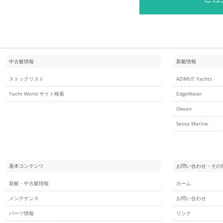
中古艇情報
新艇情報
ストックリスト
AZIMUT Yachts
Yacht World サイト検索
EdgeWater
Okean
Sessa Marine
基本コンテンツ
お問い合わせ・その
新艇・中古艇情報
ホーム
メンテナンス
お問い合わせ
パーツ情報
リンク