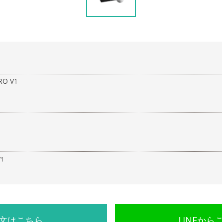
RO V1
V1
文はこちら
LINEから