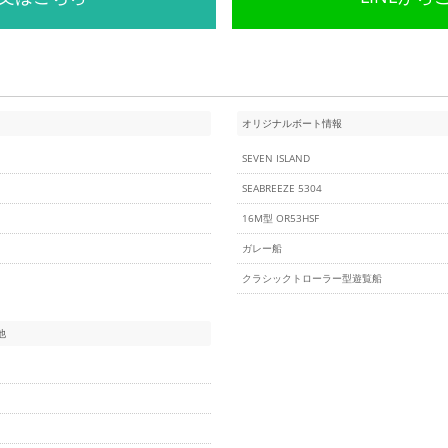
オリジナルボート情報
SEVEN ISLAND
SEABREEZE 5304
16M型 OR53HSF
ガレー船
クラシックトローラー型遊覧船
他