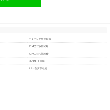
バイキング型遊覧船
12M型双胴観光船
12mこたつ観光船
9M型川下り船
8.5M型川下り船