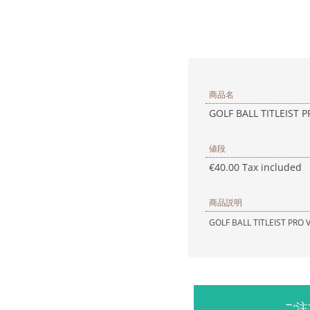
商品名
GOLF BALL TITLEIST P
値段
€40.00 Tax included
商品説明
GOLF BALL TITLEIST PRO 
ご注