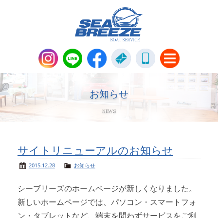
新艇・中古艇情報
Boat Sales
お知らせ
NEWS
メンテナンス
Maintenance
パーツ販売・アパレル商品
サイトリニューアルのお知らせ
Parts＆Apparel
2015.12.28
お知らせ
ニュース＆トピックス
News & Topics
シーブリーズのホームページが新しくなりました。
新しいホームページでは、パソコン・スマートフォ
会社概要
Company
ン・タブレットなど、端末を問わずサービスをご利