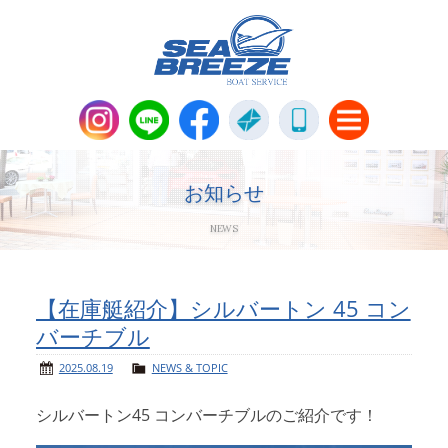
新艇・中古艇情報
Boat Sales
お知らせ
NEWS
メンテナンス
Maintenance
パーツ販売・アパレル商品
【在庫艇紹介】シルバートン 45 コン
Parts＆Apparel
バーチブル
ニュース＆トピックス
News & Topics
2025.08.19
NEWS & TOPIC
シルバートン45 コンバーチブルのご紹介です！
会社概要
Company