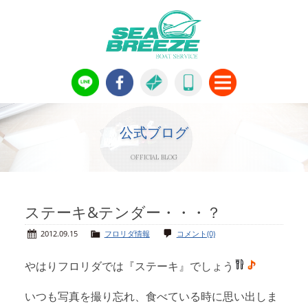
新艇・中古艇情報
Boat Sales
公式ブログ
OFFICIAL BLOG
メンテナンス
Maintenance
パーツ情報
ステーキ&テンダー・・・？
Boat Parts
2012.09.15
フロリダ情報
コメント(0)
公式ブログ
SNS & Blogs
やはりフロリダでは『ステーキ』でしょう
会社概要
Company
いつも写真を撮り忘れ、食べている時に思い出しま