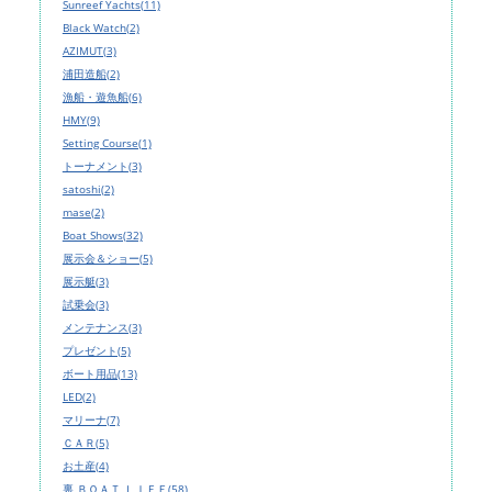
Sunreef Yachts(11)
Black Watch(2)
AZIMUT(3)
浦田造船(2)
漁船・遊魚船(6)
HMY(9)
Setting Course(1)
トーナメント(3)
satoshi(2)
mase(2)
Boat Shows(32)
展示会＆ショー(5)
展示艇(3)
試乗会(3)
メンテナンス(3)
プレゼント(5)
ボート用品(13)
LED(2)
マリーナ(7)
ＣＡＲ(5)
お土産(4)
裏 ＢＯＡＴ ＬＩＦＥ(58)