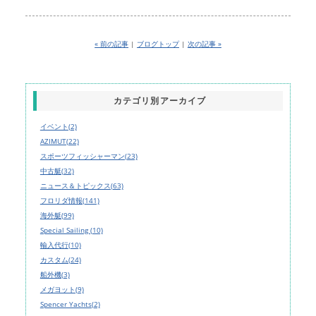
« 前の記事
|
ブログトップ
|
次の記事 »
カテゴリ別アーカイブ
イベント(2)
AZIMUT(22)
スポーツフィッシャーマン(23)
中古艇(32)
ニュース＆トピックス(63)
フロリダ情報(141)
海外艇(99)
Special Sailing (10)
輸入代行(10)
カスタム(24)
船外機(3)
メガヨット(9)
Spencer Yachts(2)