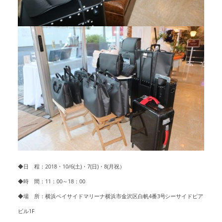
◆日 程：2018・10/6(土)・7(日)・8(月祝）
◆時 間：11：00～18：00
◆場 所：横浜ベイサイドマリーナ横浜市金沢区白帆4番3号シーサイドピア
ビル1F