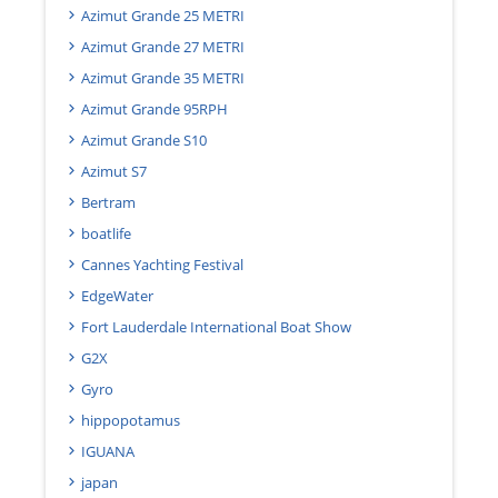
Azimut Grande 25 METRI
Azimut Grande 27 METRI
Azimut Grande 35 METRI
Azimut Grande 95RPH
Azimut Grande S10
Azimut S7
Bertram
boatlife
Cannes Yachting Festival
EdgeWater
Fort Lauderdale International Boat Show
G2X
Gyro
hippopotamus
IGUANA
japan