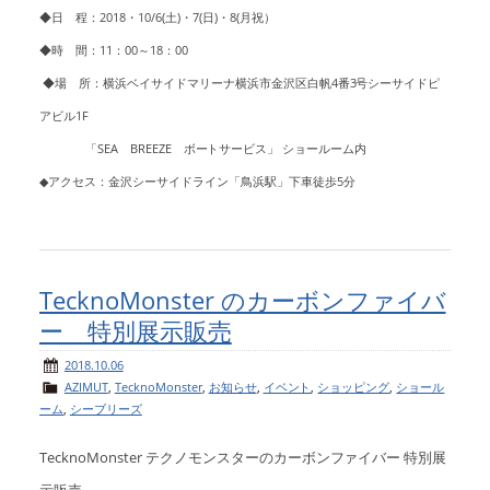
◆日 程：2018・10/6(土)・7(日)・8(月祝）
◆時 間：11：00～18：00
◆場 所：横浜ベイサイドマリーナ横浜市金沢区白帆4番3号シーサイドピ
アビル1F
「SEA BREEZE ボートサービス」 ショールーム内
◆アクセス：金沢シーサイドライン「鳥浜駅」下車徒歩5分
TecknoMonster のカーボンファイバ
ー 特別展示販売
2018.10.06
AZIMUT
,
TecknoMonster
,
お知らせ
,
イベント
,
ショッピング
,
ショール
ーム
,
シーブリーズ
TecknoMonster テクノモンスターのカーボンファイバー 特別展
示販売