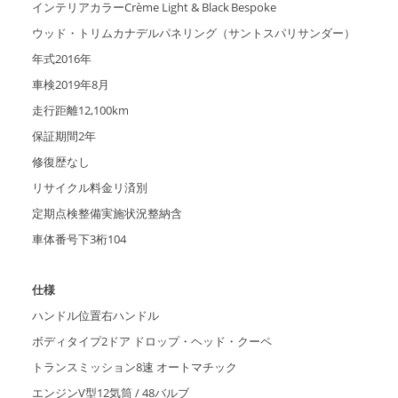
インテリアカラーCrème Light & Black Bespoke
ウッド・トリムカナデルパネリング（サントスパリサンダー）
年式2016年
⾞検2019年8⽉
⾛⾏距離12,100km
保証期間2年
修復歴なし
リサイクル料⾦リ済別
定期点検整備実施状況整納含
⾞体番号下3桁104
仕様
ハンドル位置右ハンドル
ボディタイプ2ドア ドロップ・ヘッド・クーペ
トランスミッション8速 オートマチック
エンジンV型12気筒 / 48バルブ