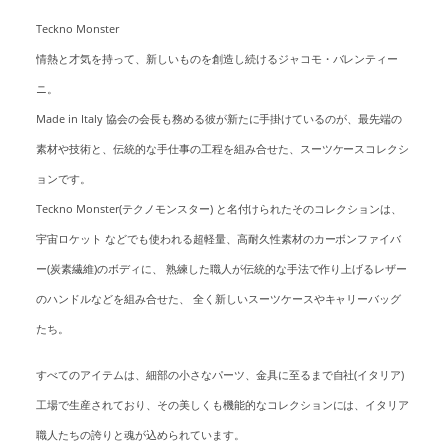
Teckno Monster
情熱と才気を持って、新しいものを創造し続けるジャコモ・バレンティー
ニ。
Made in Italy 協会の会長も務める彼が新たに手掛けているのが、最先端の
素材や技術と、伝統的な手仕事の工程を組み合せた、スーツケースコレクシ
ョンです。
Teckno Monster(テクノモンスター) と名付けられたそのコレクションは、
宇宙ロケット などでも使われる超軽量、高耐久性素材のカーボンファイバ
ー(炭素繊維)のボディに、 熟練した職人が伝統的な手法で作り上げるレザー
のハンドルなどを組み合せた、 全く新しいスーツケースやキャリーバッグ
たち。
すべてのアイテムは、細部の小さなパーツ、金具に至るまで自社(イタリア)
工場で生産されており、その美しくも機能的なコレクションには、イタリア
職人たちの誇りと魂が込められています。