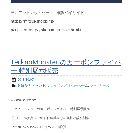
三井アウトレットパーク 横浜ベイサイド：
https://mitsui-shopping-
park.com/mop/yokohama/teaser.html#
TecknoMonster のカーボンファイバ
ー 特別展示販売
2018.10.07
お知らせ
,
イベント
,
ショッピング
,
ショールーム
,
シーブリーズ
TecknoMonster
テクノモンスターのカーボンファイバー 特別展示販売
【10/6～8 横浜ベイサイド 建築家との無料相談会開催
RESORT×CAR×BOAT】イベント期間中、