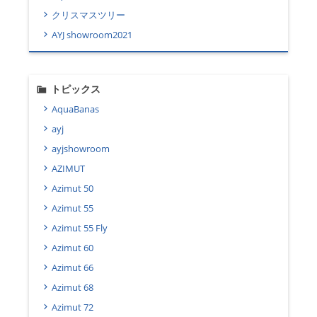
クリスマスツリー
AYJ showroom2021
トピックス
AquaBanas
ayj
ayjshowroom
AZIMUT
Azimut 50
Azimut 55
Azimut 55 Fly
Azimut 60
Azimut 66
Azimut 68
Azimut 72