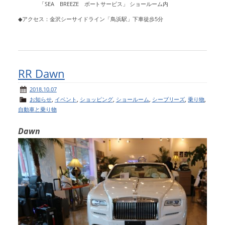
「SEA BREEZE ボートサービス」 ショールーム内
◆アクセス：金沢シーサイドライン「鳥浜駅」下車徒歩5分
RR Dawn
2018.10.07
お知らせ
,
イベント
,
ショッピング
,
ショールーム
,
シーブリーズ
,
乗り物
,
自動車と乗り物
Dawn