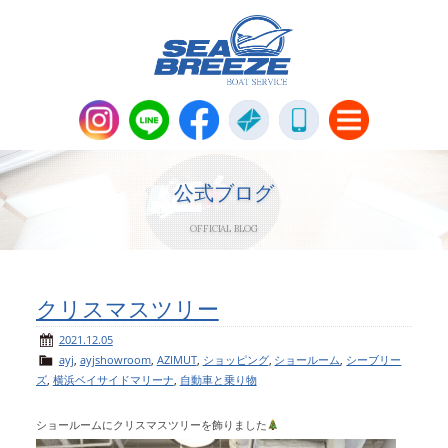
新艇・中古艇情報
Boat Sales
公式ブログ
OFFICIAL BLOG
メンテナンス
Maintenance
パーツ販売・アパレル商品
クリスマスツリー
Parts＆Apparel
2021.12.05
ayj
,
ayjshowroom
,
AZIMUT
,
ショッピング
,
ショールーム
,
シーブリー
ニュース＆トピックス
News & Topics
ズ
,
横浜ベイサイドマリーナ
,
自動車と乗り物
会社概要
Company
ショールームにクリスマスツリーを飾りました