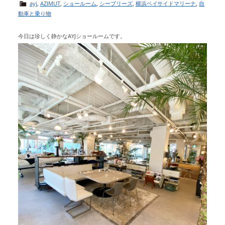
ayj
,
AZIMUT
,
ショールーム
,
シーブリーズ
,
横浜ベイサイドマリーナ
,
自
動車と乗り物
今日は珍しく静かなAYJショールームです。