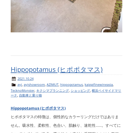
Hippopotamus (ヒポポタマス)
2021.10.24
ayj
,
ayjshowroom
,
AZIMUT
,
hippopotamus
,
kaigaifinewineasia
,
TecknoMonster
,
キクシマプランニング
,
ショッピング
,
横浜ベイサイドマリ
ーナ
,
自動車と乗り物
Hippopotamus (ヒポポタマス)
ヒポポタマスの特徴は、個性的なカラーリングだけではありま
せん。吸⽔性、柔軟性、⾊合い、肌触り、速乾性……。すべ
てに