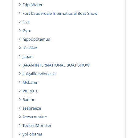
EdgeWater
Fort Lauderdale International Boat Show
G2X
Gyro
hippopotamus
IGUANA
japan
JAPAN INTERNATIONAL BOAT SHOW
kaigaifinewineasia
McLaren
PIEROTE
Radinn
seabreeze
Seesa marine
TecknoMonster
yokohama