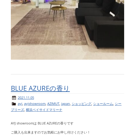
BLUE AZUREの香り
2021.11.05
ayj
,
ayjshowroom
,
AZIMUT
,
japan
,
ショッピング
,
ショールーム
,
シー
ブリーズ
,
横浜ベイサイドマリーナ
AYJ showroomは
BLUE AZUREの香りです
ご購入も出来ますのでお気軽にお申し付けください！