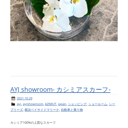
AYJ showroom- カシミアスカーフ-
2021.10.29
ayj
,
ayjshowroom
,
AZIMUT
,
japan
,
ショッピング
,
ショールーム
,
シー
ブリーズ
,
横浜ベイサイドマリーナ
,
自動車と乗り物
カシミア100%の上質なスカーフ