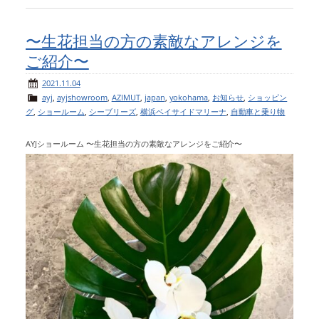
〜生花担当の方の素敵なアレンジを
ご紹介〜
2021.11.04
ayj
,
ayjshowroom
,
AZIMUT
,
japan
,
yokohama
,
お知らせ
,
ショッピン
グ
,
ショールーム
,
シーブリーズ
,
横浜ベイサイドマリーナ
,
自動車と乗り物
AYJショールーム 〜生花担当の方の素敵なアレンジをご紹介〜