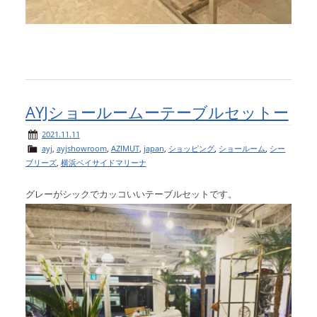
AYJショールームーテーブルセットー
2021.11.11
ayj
,
ayjshowroom
,
AZIMUT
,
japan
,
ショッピング
,
ショールーム
,
シー
ブリーズ
,
横浜ベイサイドマリーナ
グレーがシックでカッコいいテーブルセットです。