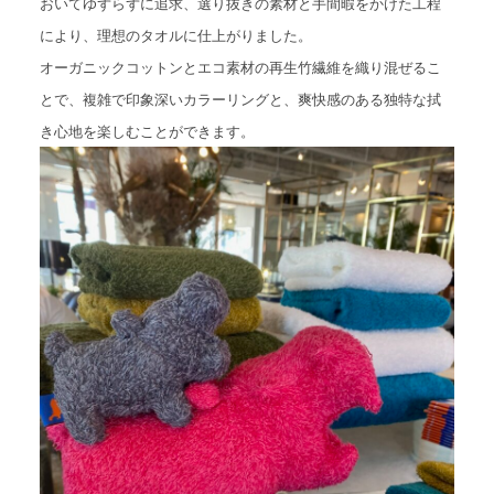
おいてゆずらずに追求、選り抜きの素材と⼿間暇をかけた⼯程
により、理想のタオルに仕上がりました。
オーガニッ
クコットンとエコ素材の再⽣⽵繊維を織り混ぜるこ
とで、複雑で印象深いカラーリングと、爽快感のある独特な拭
き⼼地
を楽しむことができます。