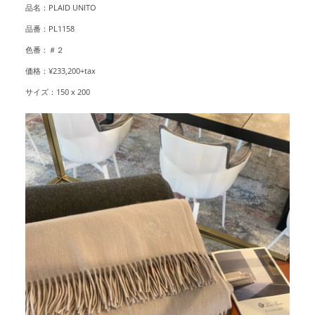
品名：PLAID UNITO
品番：PL1158
色番：＃２
価格：¥233,200+tax
サイズ：150 x 200