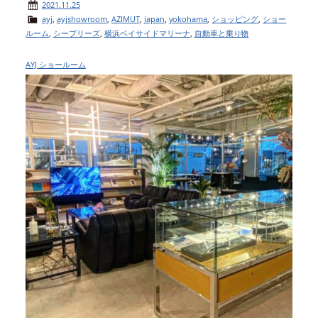
2021.11.25
ayj
,
ayjshowroom
,
AZIMUT
,
japan
,
yokohama
,
ショッピング
,
ショー
ルーム
,
シーブリーズ
,
横浜ベイサイドマリーナ
,
自動車と乗り物
AYJ ショールーム