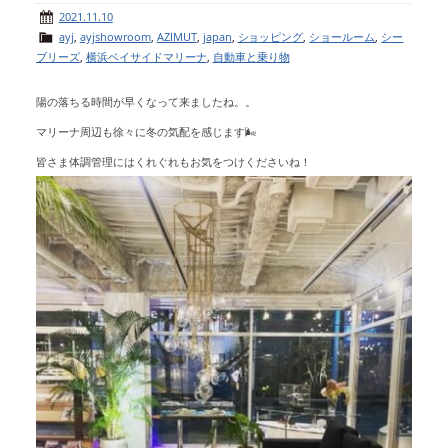
2021.11.10
ayj
,
ayjshowroom
,
AZIMUT
,
japan
,
ショッピング
,
ショールーム
,
シー
ブリーズ
,
横浜ベイサイドマリーナ
,
自動車と乗り物
陽の落ちる時間が早くなって来ましたね。。
マリーナ周辺も徐々に冬の気配を感じます🌬
皆さま体調管理にはくれぐれもお気をつけくださいね！