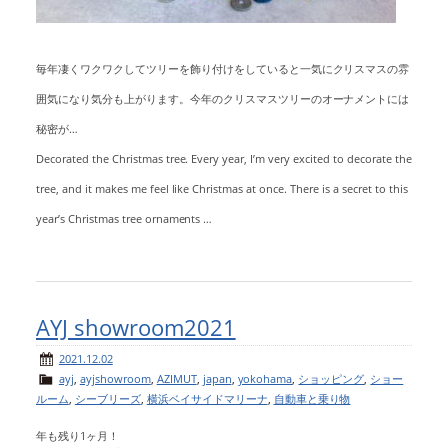
毎年凄くワクワクしてツリーを飾り付けをしていると一気にクリスマスの雰
囲気になり気分も上がります。今年のクリスマスツリーのオーナメントには
秘密が…
Decorated the Christmas tree. Every year, I’m very excited to decorate the
tree, and it makes me feel like Christmas at once. There is a secret to this
year’s Christmas tree ornaments …
AYJ showroom2021
2021.12.02
ayj
,
ayjshowroom
,
AZIMUT
,
japan
,
yokohama
,
ショッピング
,
ショー
ルーム
,
シーブリーズ
,
横浜ベイサイドマリーナ
,
自動車と乗り物
年も残り1ヶ月！