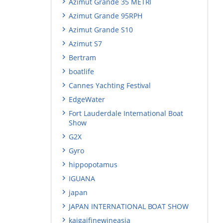
Azimut Grande 35 METRI
Azimut Grande 95RPH
Azimut Grande S10
Azimut S7
Bertram
boatlife
Cannes Yachting Festival
EdgeWater
Fort Lauderdale International Boat
Show
G2X
Gyro
hippopotamus
IGUANA
japan
JAPAN INTERNATIONAL BOAT SHOW
kaigaifinewineasia