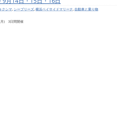
月14日・15日・16日
キクシマ
,
シーブリーズ
,
横浜ベイサイドマリーナ
,
自動車と乗り物
(月) 3日間開催