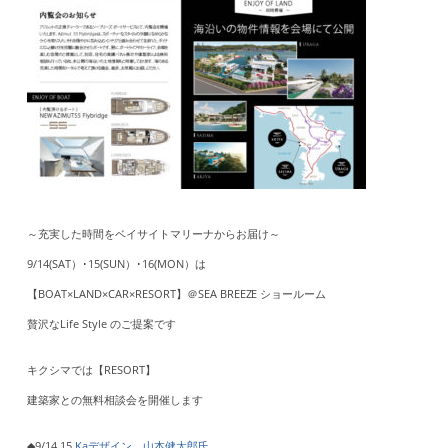
～充実した時間をベイサイトマリーナからお届け～
9/14(SAT）･15(SUN）･16(MON）は
【BOAT×LAND×CAR×RESORT】＠SEA BREEZE ショールーム
贅沢なLife Style のご提案です
キクシマでは【RESORT】
建築家との無料相談会を開催します
◆9/14,15
Kaデザイン 山本健太郎氏