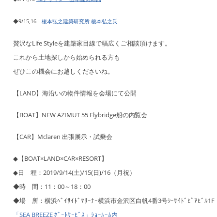
◆9/15,16
榎本弘之建築研究所 榎本弘之氏
贅沢なLife Styleを建築家目線で幅広くご相談頂けます。
これから土地探しから始められる方も
ぜひこの機会にお越しくださいね。
【LAND】海沿いの物件情報を会場にて公開
【BOAT】NEW AZIMUT 55 Flybridge船の内覧会
【CAR】Mclaren 出張展示・試乗会
◆【BOAT×LAND×CAR×RESORT】
◆日 程：2019/9/14(土)/15(日)/16（月祝）
◆時 間：11：00～18：00
◆場 所：横浜ﾍﾞｲｻｲﾄﾞﾏﾘｰﾅｰ横浜市金沢区白帆4番3号ｼｰｻｲﾄﾞﾋﾟｱﾋﾞﾙ1F
「SEA BREEZE ﾎﾞｰﾄｻｰﾋﾞｽ」ｼｮｰﾙｰﾑ内