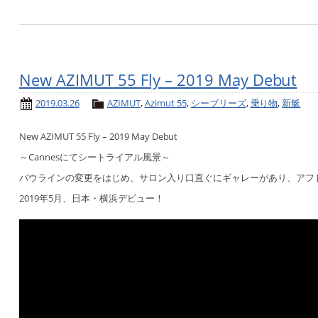
New AZIMUT 55 Fly – 2019 May Debut
2019.03.26
AZIMUT
,
Azimut 55
,
シーブリーズ
,
乗り物
,
新艇
New AZIMUT 55 Fly – 2019 May Debut
～Cannesにてシートライアル風景～
バウラインの変更をはじめ、サロン入り口直ぐにギャレーがあり、アフト
2019年5月、日本・横浜デビュー！