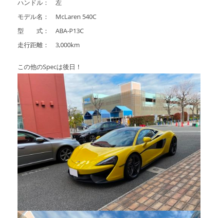
ハンドル： 左
アクセスマップ
モデル名： McLaren 540C
Access
型 式： ABA-P13C
走行距離： 3,000km
お問い合わせ
Contact us
この他のSpecは後日！
リンク
Links