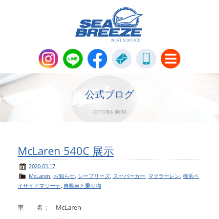
新艇・中古艇情報
Boat Sales
公式ブログ
OFFICIAL BLOG
メンテナンス
Maintenance
パーツ販売・アパレル商品
McLaren 540C 展示
Parts＆Apparel
2020.03.17
McLaren
,
お知らせ
,
シーブリーズ
,
スーパーカー
,
マクラーレン
,
横浜ベ
ニュース＆トピックス
News & Topics
イサイドマリーナ
,
自動車と乗り物
会社概要
車 名： McLaren
Company