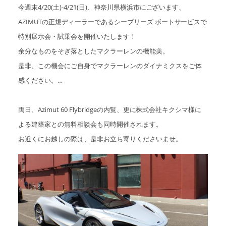
今週末4/20(土)-4/21(日)、神奈川県横浜市にございます、
AZIMUTの正規ディーラーであるシーブリーズ ボートサービスで
特別展示会・試乗会を開催いたします！
余分なものをそぎ落としたマクラーレンの機能美。
是非、この機会にご自身でマクラーレンのダイナミクスをご体
感ください。
…
⠀⠀⠀⠀⠀⠀⠀⠀⠀⠀⠀⠀⠀⠀⠀⠀⠀⠀
両日、Azimut 60 Flybridgeの内覧、更に株式会社キクシマ様に
よる建築家との無料相談会も同時開催されます。
お近くにお越しの際は、是非お立ち寄りくださいませ。