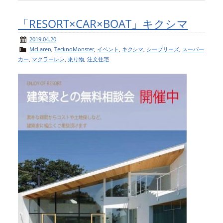
「RESORT×CAR×BOAT」キクシマ
2019.04.20
McLaren
,
TecknoMonster
,
イベント
,
キクシマ
,
シーブリーズ
,
スーパー
カー
,
マクラーレン
,
乗り物
,
注文住宅