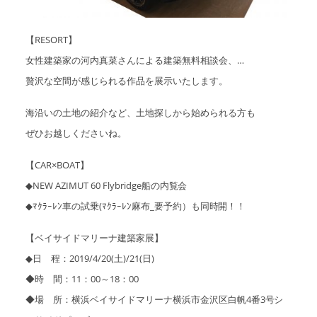
【RESORT】
女性建築家の河内真菜さんによる建築無料相談会、
…
贅沢な空間が感じられる作品を展示いたします。
海沿いの土地の紹介など、土地探しから始められる方も
ぜひお越しくださいね。
【CAR×BOAT】
◆NEW AZIMUT 60 Flybridge船の内覧会
◆ﾏｸﾗｰﾚﾝ車の試乗(ﾏｸﾗｰﾚﾝ麻布_要予約）も同時開！！
【ベイサイドマリーナ建築家展】
◆日 程：2019/4/20(土)/21(日)
◆時 間：11：00～18：00
◆場 所：横浜ベイサイドマリーナ横浜市金沢区白帆4番3号シ