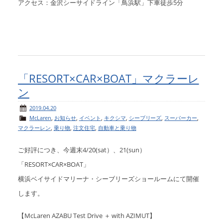
アクセス：金沢シーサイドライン「鳥浜駅」下車徒歩5分
「RESORT×CAR×BOAT」マクラーレ
ン
2019.04.20
McLaren
,
お知らせ
,
イベント
,
キクシマ
,
シーブリーズ
,
スーパーカー
,
マクラーレン
,
乗り物
,
注文住宅
,
自動車と乗り物
ご好評につき、今週末4/20(sat）、21(sun）
「RESORT×CAR×BOAT」
横浜ベイサイドマリーナ・シーブリーズショールームにて開催
します。
【McLaren AZABU Test Drive ＋ with AZIMUT】