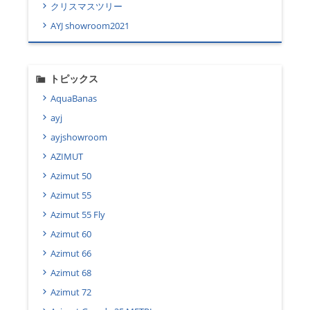
クリスマスツリー
AYJ showroom2021
トピックス
AquaBanas
ayj
ayjshowroom
AZIMUT
Azimut 50
Azimut 55
Azimut 55 Fly
Azimut 60
Azimut 66
Azimut 68
Azimut 72