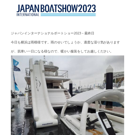
アクセスマップ
Access
お問い合わせ
Contact us
ジャパンインターナショナルボートショー2023－最終日
今日も横浜は雨模様です。雨のせいでしょうか、適度な湿り気があります
リンク
Links
が、肌寒い一日になる様なので、暖かい服装をしてお越しください。