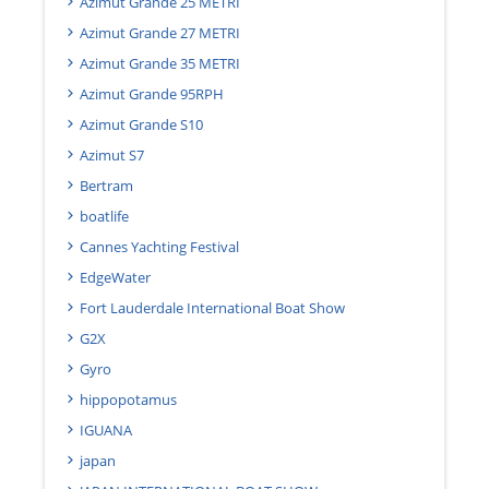
Azimut Grande 25 METRI
Azimut Grande 27 METRI
Azimut Grande 35 METRI
Azimut Grande 95RPH
Azimut Grande S10
Azimut S7
Bertram
boatlife
Cannes Yachting Festival
EdgeWater
Fort Lauderdale International Boat Show
G2X
Gyro
hippopotamus
IGUANA
japan