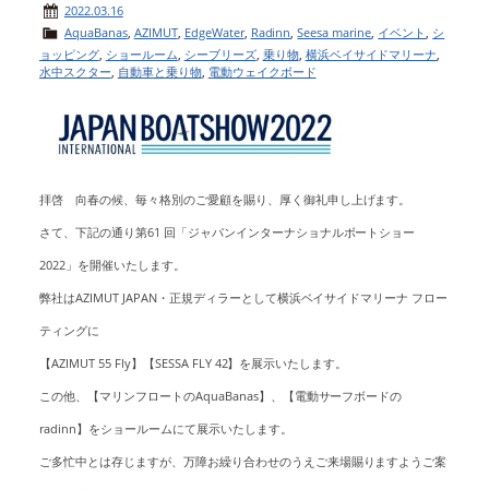
2022.03.16
AquaBanas
,
AZIMUT
,
EdgeWater
,
Radinn
,
Seesa marine
,
イベント
,
シ
ョッピング
,
ショールーム
,
シーブリーズ
,
乗り物
,
横浜ベイサイドマリーナ
,
水中スクター
,
自動車と乗り物
,
電動ウェイクボード
拝啓
向春の候、毎々格別のご愛顧を賜り、厚く御礼申し上げます。
さて、下記の通り第61 回「ジャパンインターナショナルボートショー
2022」を開催いたします。
弊社はAZIMUT JAPAN・正規ディラーとして横浜ベイサイドマリーナ フロー
ティングに
【AZIMUT 55 Fly】【SESSA FLY 42】を展示いたします。
この他、【マリンフロートのAquaBanas】、【電動サーフボードの
radinn】をショールームにて展示いたします。
ご多忙中とは存じますが、万障お繰り合わせのうえご来場賜りますようご案