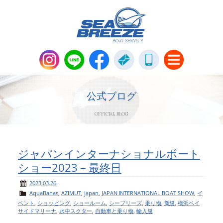
新艇・中古艇情報
Boat Sales
公式ブログ
OFFICIAL BLOG
メンテナンス
Maintenance
パーツ販売・アパレル商品
ジャパンインターナショナルボート
Parts＆Apparel
ショー2023－最終日
ニュース＆トピックス
News & Topics
2023.03.26
AquaBanas
,
AZIMUT
,
japan
,
JAPAN INTERNATIONAL BOAT SHOW
,
イ
ベント
,
ショッピング
,
ショールーム
,
シーブリーズ
,
乗り物
,
新艇
,
横浜ベイ
会社概要
Company
サイドマリーナ
,
水中スクター
,
自動車と乗り物
,
輸入艇