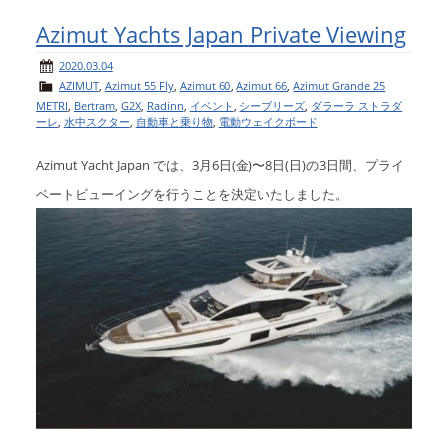
Azimut Yachts Japan Private Viewing
2020.03.04
AZIMUT
,
Azimut 55 Fly
,
Azimut 60
,
Azimut 66
,
Azimut Grande 25
METRI
,
Bertram
,
G2X
,
Radinn
,
イベント
,
シーブリーズ
,
ダラーラ ストラダ
ーレ
,
水中スクター
,
自動車と乗り物
,
電動ウェイクボード
Azimut Yacht Japan では、3月6日(金)〜8日(日)の3日間、プライ
ベートビューイングを行うことを決定いたしました。