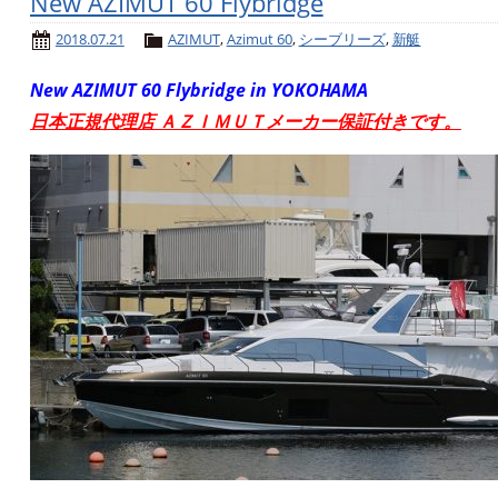
New AZIMUT 60 Flybridge
2018.07.21
AZIMUT
,
Azimut 60
,
シーブリーズ
,
新艇
New AZIMUT 60 Flybridge in YOKOHAMA
日本正規代理店 ＡＺＩＭＵＴメーカー保証付きです。