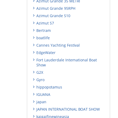
Azimut Grande 35 METRI
Azimut Grande 95RPH
Azimut Grande S10
Azimut S7
Bertram
boatlife
Cannes Yachting Festival
EdgeWater
Fort Lauderdale International Boat
Show
G2X
Gyro
hippopotamus
IGUANA
japan
JAPAN INTERNATIONAL BOAT SHOW
kaigaifinewineasia