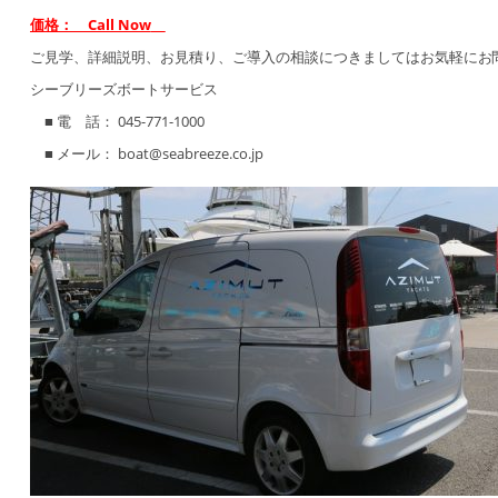
価格： Call Now
ご見学、詳細説明、お見積り、ご導入の相談につきましてはお気軽にお
シーブリーズボートサービス
■ 電 話： 045-771-1000
■ メール： boat@seabreeze.co.jp