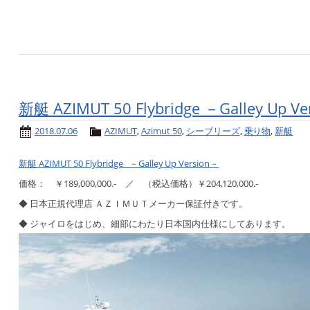
新艇 AZIMUT 50 Flybridge －Galley Up V
2018.07.06
AZIMUT
,
Azimut 50
,
シーブリーズ
,
乗り物
,
新艇
新艇 AZIMUT 50 Flybridge －Galley Up Version－
価格： ￥189,000,000.- ／ （税込価格）￥204,120,000.-
◆ 日本正規代理店 ＡＺＩＭＵＴメーカー保証付きです。
◆ ジャイロをはじめ、細部にわたり日本国内仕様にしてあります。