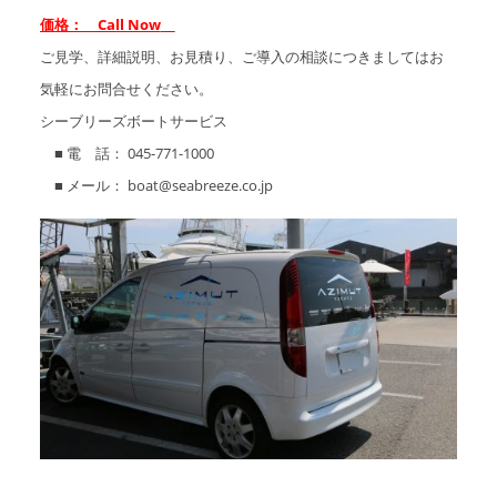
価格： Call Now
ご見学、詳細説明、お見積り、ご導入の相談につきましてはお
気軽にお問合せください。
シーブリーズボートサービス
■ 電 話： 045-771-1000
■ メール： boat@seabreeze.co.jp