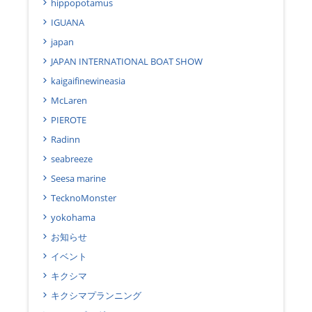
hippopotamus
IGUANA
japan
JAPAN INTERNATIONAL BOAT SHOW
kaigaifinewineasia
McLaren
PIEROTE
Radinn
seabreeze
Seesa marine
TecknoMonster
yokohama
お知らせ
イベント
キクシマ
キクシマプランニング