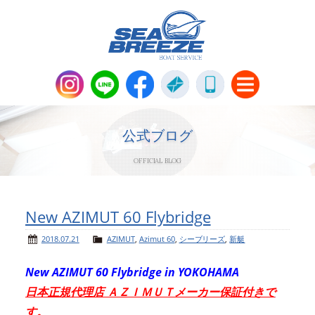
新艇・中古艇情報
Boat Sales
公式ブログ
OFFICIAL BLOG
メンテナンス
Maintenance
パーツ販売・アパレル商品
New AZIMUT 60 Flybridge
Parts＆Apparel
2018.07.21
AZIMUT
,
Azimut 60
,
シーブリーズ
,
新艇
ニュース＆トピックス
News & Topics
New AZIMUT 60 Flybridge in YOKOHAMA
日本正規代理店 ＡＺＩＭＵＴメーカー保証付きで
会社概要
Company
す。