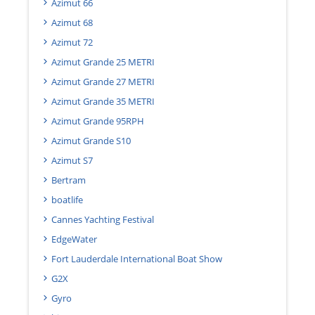
Azimut 66
Azimut 68
Azimut 72
Azimut Grande 25 METRI
Azimut Grande 27 METRI
Azimut Grande 35 METRI
Azimut Grande 95RPH
Azimut Grande S10
Azimut S7
Bertram
boatlife
Cannes Yachting Festival
EdgeWater
Fort Lauderdale International Boat Show
G2X
Gyro