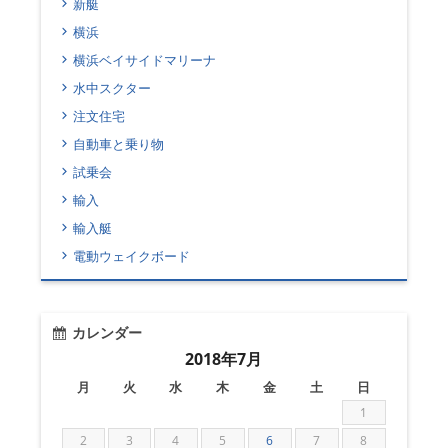
新艇
横浜
横浜ベイサイドマリーナ
水中スクター
注文住宅
自動車と乗り物
試乗会
輸入
輸入艇
電動ウェイクボード
カレンダー
2018年7月
月
火
水
木
金
土
日
1
2
3
4
5
6
7
8