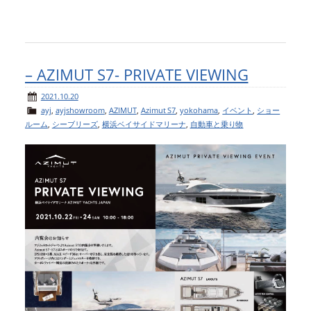
– AZIMUT S7- PRIVATE VIEWING
2021.10.20
ayj
,
ayjshowroom
,
AZIMUT
,
Azimut S7
,
yokohama
,
イベント
,
ショー
ルーム
,
シーブリーズ
,
横浜ベイサイドマリーナ
,
自動車と乗り物