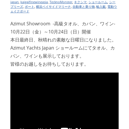
japan
,
kaigaifinewineasia
,
TecknoMonster
,
キクシマ
,
ショールーム
,
シー
ブリーズ
,
ボート
,
横浜ベイサイドマリーナ
,
自動車と乗り物
,
輸入艇
,
電動ウ
ェイクボード
Azimut Showroom -高級タオル、カバン、ワイン-
10月22日（金）～10月24日（日）開催
本日最終日、秋晴れの素敵な日曜日になりました。
Azimut Yachts Japan ショールームにてタオル、カ
バン、ワインも展示しております。
皆様のお越しをお待ちしております。