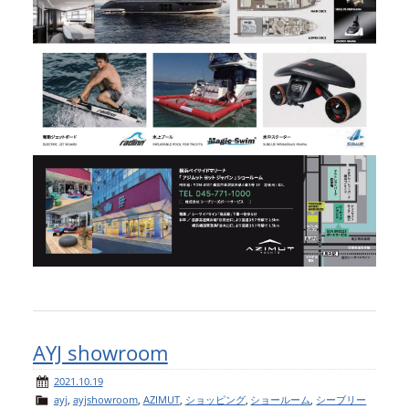
AYJ showroom
2021.10.19
ayj
,
ayjshowroom
,
AZIMUT
,
ショッピング
,
ショールーム
,
シーブリー