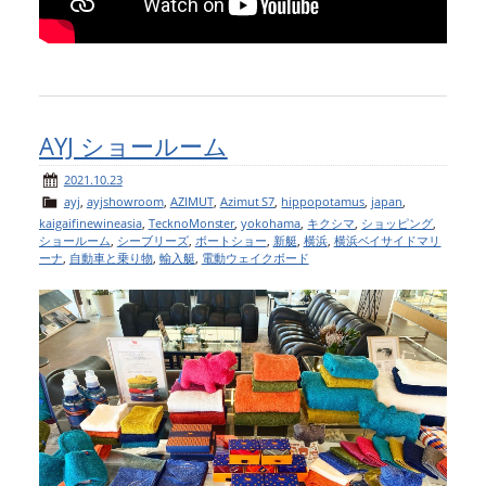
AYJ ショールーム
2021.10.23
ayj
,
ayjshowroom
,
AZIMUT
,
Azimut S7
,
hippopotamus
,
japan
,
kaigaifinewineasia
,
TecknoMonster
,
yokohama
,
キクシマ
,
ショッピング
,
ショールーム
,
シーブリーズ
,
ボートショー
,
新艇
,
横浜
,
横浜ベイサイドマリ
ーナ
,
自動車と乗り物
,
輸入艇
,
電動ウェイクボード