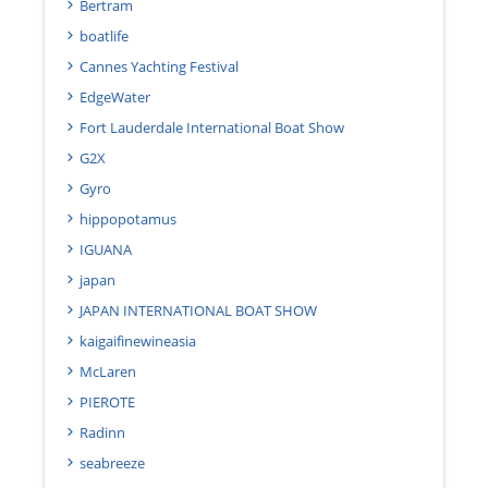
Bertram
boatlife
Cannes Yachting Festival
EdgeWater
Fort Lauderdale International Boat Show
G2X
Gyro
hippopotamus
IGUANA
japan
JAPAN INTERNATIONAL BOAT SHOW
kaigaifinewineasia
McLaren
PIEROTE
Radinn
seabreeze