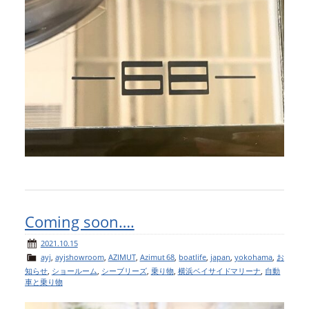
Coming soon….
2021.10.15
ayj
,
ayjshowroom
,
AZIMUT
,
Azimut 68
,
boatlife
,
japan
,
yokohama
,
お
知らせ
,
ショールーム
,
シーブリーズ
,
乗り物
,
横浜ベイサイドマリーナ
,
自動
車と乗り物