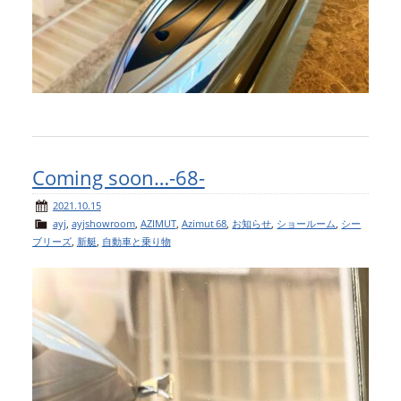
Coming soon…-68-
2021.10.15
ayj
,
ayjshowroom
,
AZIMUT
,
Azimut 68
,
お知らせ
,
ショールーム
,
シー
ブリーズ
,
新艇
,
自動車と乗り物