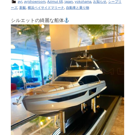
ayj
,
ayjshowroom
,
Azimut 68
,
japan
,
yokohama
,
お知らせ
,
シーブリ
ーズ
,
新艇
,
横浜ベイサイドマリーナ
,
自動車と乗り物
シルエットの綺麗な船体