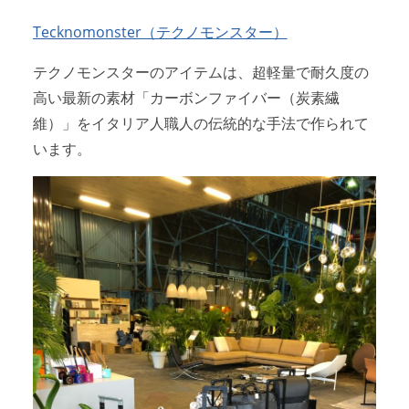
Tecknomonster（テクノモンスター）
アクセスマップ
Access
テクノモンスターのアイテムは、超軽量で耐久度の
お問い合わせ
Contact us
高い最新の素材「カーボンファイバー（炭素繊
維）」をイタリア人職人の伝統的な手法で作られて
リンク
Links
います。