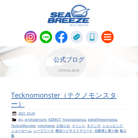
新艇・中古艇情報
Boat Sales
公式ブログ
OFFICIAL BLOG
メンテナンス
Maintenance
パーツ販売・アパレル商品
Tecknomonster（テクノモンスタ
Parts＆Apparel
ー）
ニュース＆トピックス
News & Topics
2021.10.24
ayj
,
ayjshowroom
,
AZIMUT
,
hippopotamus
,
kaigaifinewineasia
,
TecknoMonster
,
yokohama
,
お知らせ
,
イベント
,
キクシマ
,
ショッピング
,
会社概要
Company
ショールーム
,
シーブリーズ
,
横浜ベイサイドマリーナ
,
自動車と乗り物
,
輸入
艇