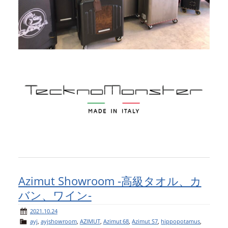
Azimut Showroom -高級タオル、カ
バン、ワイン-
2021.10.24
ayj
,
ayjshowroom
,
AZIMUT
,
Azimut 68
,
Azimut S7
,
hippopotamus
,