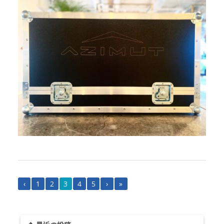
‹
1
2
3
4
5
›
»