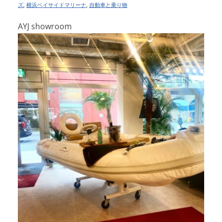
ズ
,
横浜ベイサイドマリーナ
,
自動車と乗り物
AYJ showroom