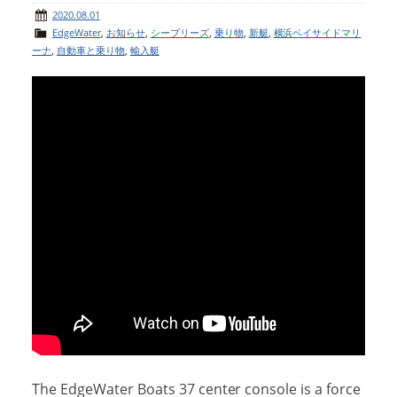
2020.08.01
EdgeWater
,
お知らせ
,
シーブリーズ
,
乗り物
,
新艇
,
横浜ベイサイドマリ
ーナ
,
自動車と乗り物
,
輸入艇
The EdgeWater Boats 37 center console is a force