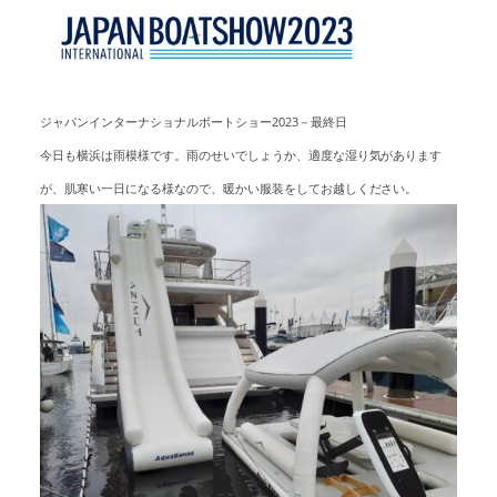
アクセスマップ
Access
お問い合わせ
Contact us
ジャパンインターナショナルボートショー2023－最終日
今日も横浜は雨模様です。雨のせいでしょうか、適度な湿り気があります
リンク
Links
が、肌寒い一日になる様なので、暖かい服装をしてお越しください。