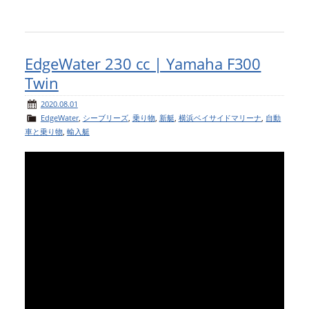
EdgeWater 230 cc | Yamaha F300
Twin
2020.08.01
EdgeWater
,
シーブリーズ
,
乗り物
,
新艇
,
横浜ベイサイドマリーナ
,
自動
車と乗り物
,
輸入艇