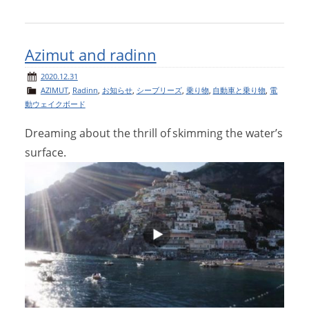
Azimut and radinn
2020.12.31
AZIMUT
,
Radinn
,
お知らせ
,
シーブリーズ
,
乗り物
,
自動車と乗り物
,
電
動ウェイクボード
Dreaming about the thrill of skimming the water’s
surface.