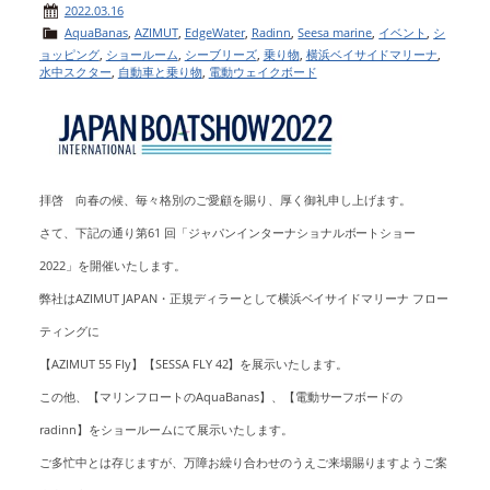
2022.03.16
AquaBanas
,
AZIMUT
,
EdgeWater
,
Radinn
,
Seesa marine
,
イベント
,
シ
ョッピング
,
ショールーム
,
シーブリーズ
,
乗り物
,
横浜ベイサイドマリーナ
,
水中スクター
,
自動車と乗り物
,
電動ウェイクボード
拝啓
向春の候、毎々格別のご愛顧を賜り、厚く御礼申し上げます。
さて、下記の通り第61 回「ジャパンインターナショナルボートショー
2022」を開催いたします。
弊社はAZIMUT JAPAN・正規ディラーとして横浜ベイサイドマリーナ フロー
ティングに
【AZIMUT 55 Fly】【SESSA FLY 42】を展示いたします。
この他、【マリンフロートのAquaBanas】、【電動サーフボードの
radinn】をショールームにて展示いたします。
ご多忙中とは存じますが、万障お繰り合わせのうえご来場賜りますようご案