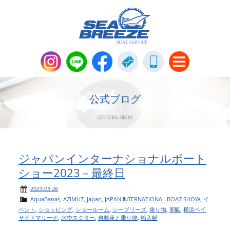
新艇・中古艇情報
Boat Sales
公式ブログ
OFFICIAL BLOG
メンテナンス
Maintenance
パーツ販売・アパレル商品
ジャパンインターナショナルボート
Parts＆Apparel
ショー2023－最終日
ニュース＆トピックス
News & Topics
2023.03.26
AquaBanas
,
AZIMUT
,
japan
,
JAPAN INTERNATIONAL BOAT SHOW
,
イ
ベント
,
ショッピング
,
ショールーム
,
シーブリーズ
,
乗り物
,
新艇
,
横浜ベイ
会社概要
Company
サイドマリーナ
,
水中スクター
,
自動車と乗り物
,
輸入艇