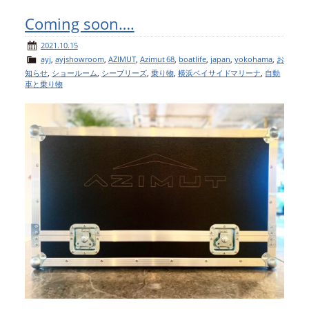
Coming soon….
2021.10.15
ayj
,
ayjshowroom
,
AZIMUT
,
Azimut 68
,
boatlife
,
japan
,
yokohama
,
お
知らせ
,
ショールーム
,
シーブリーズ
,
乗り物
,
横浜ベイサイドマリーナ
,
自動
車と乗り物