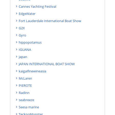
Cannes Yachting Festival
EdgeWater
Fort Lauderdale International Boat Show
G2X
Gyro
hippopotamus
IGUANA
japan
JAPAN INTERNATIONAL BOAT SHOW
kaigaifinewineasia
McLaren
PIEROTE
Radinn
seabreeze
Seesa marine
TecknoMonster