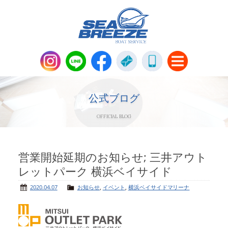
新艇・中古艇情報
Boat Sales
公式ブログ
OFFICIAL BLOG
メンテナンス
Maintenance
パーツ販売・アパレル商品
営業開始延期のお知らせ; 三井アウト
Parts＆Apparel
レットパーク 横浜ベイサイド
ニュース＆トピックス
News & Topics
2020.04.07
お知らせ
,
イベント
,
横浜ベイサイドマリーナ
会社概要
Company