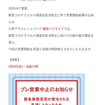
アクセスマップ
2020/4/7 更新
Access
新型コロナウイルス感染症拡大防止に伴う営業開始延期のお知
らせ
お問い合わせ
Contact us
三井アウトレットパーク
横浜ベイサイド
では、
新型コロナウイルス感染症拡大防止に向けた行政の協力要請を
リンク
Links
受け、
13日の営業開始を見送り当面の間休館とさせていただきます。
【休館】
4月8日(水)～当面の間