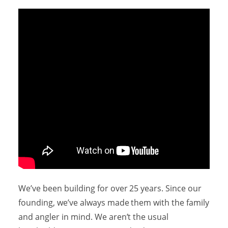
アクセスマップ
Access
お問い合わせ
Contact us
リンク
Links
We’ve been building for over 25 years. Since our
founding, we’ve always made them with the family
and angler in mind. We aren’t the usual