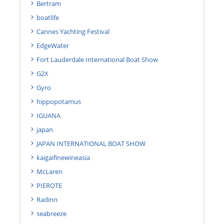
Bertram
boatlife
Cannes Yachting Festival
EdgeWater
Fort Lauderdale International Boat Show
G2X
Gyro
hippopotamus
IGUANA
japan
JAPAN INTERNATIONAL BOAT SHOW
kaigaifinewineasia
McLaren
PIEROTE
Radinn
seabreeze