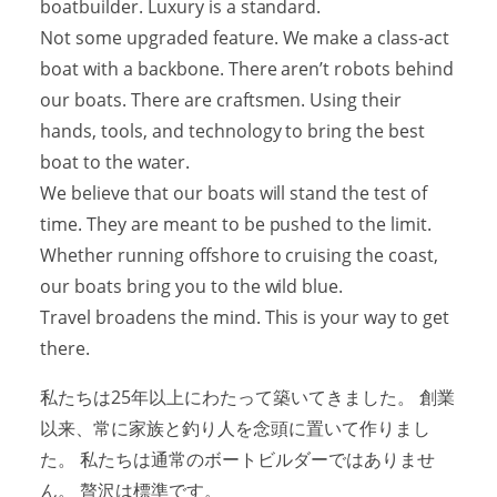
boatbuilder. Luxury is a standard.
Not some upgraded feature. We make a class-act
boat with a backbone. There aren’t robots behind
our boats. There are craftsmen. Using their
hands, tools, and technology to bring the best
boat to the water.
We believe that our boats will stand the test of
time. They are meant to be pushed to the limit.
Whether running offshore to cruising the coast,
our boats bring you to the wild blue.
Travel broadens the mind. This is your way to get
there.
私たちは25年以上にわたって築いてきました。 創業
以来、常に家族と釣り人を念頭に置いて作りまし
た。 私たちは通常のボートビルダーではありませ
ん。 贅沢は標準です。