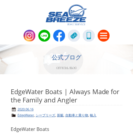
新艇・中古艇情報
Boat Sales
公式ブログ
OFFICIAL BLOG
メンテナンス
Maintenance
パーツ販売・アパレル商品
EdgeWater Boats | Always Made for
Parts＆Apparel
the Family and Angler
ニュース＆トピックス
News & Topics
2020.06.16
EdgeWater
,
シーブリーズ
,
新艇
,
自動車と乗り物
,
輸入
会社概要
Company
EdgeWater Boats