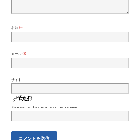
※
名前
※
メール
サイト
Please enter the characters shown above.