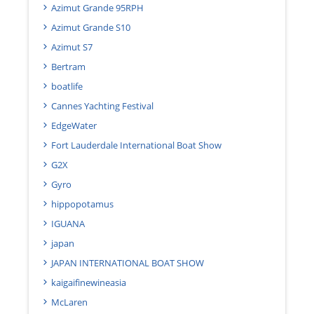
Azimut Grande 95RPH
Azimut Grande S10
Azimut S7
Bertram
boatlife
Cannes Yachting Festival
EdgeWater
Fort Lauderdale International Boat Show
G2X
Gyro
hippopotamus
IGUANA
japan
JAPAN INTERNATIONAL BOAT SHOW
kaigaifinewineasia
McLaren