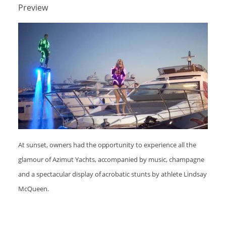
Preview
アクセスマップ
Access
お問い合わせ
Contact us
リンク
Links
At sunset, owners had the opportunity to experience all the
glamour of Azimut Yachts, accompanied by music, champagne
and a spectacular display of acrobatic stunts by athlete Lindsay
McQueen.