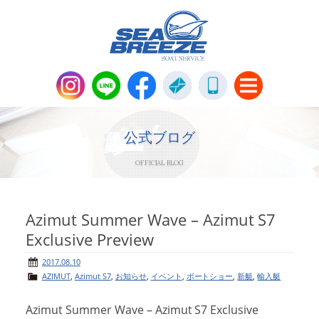
新艇・中古艇情報
Boat Sales
公式ブログ
OFFICIAL BLOG
メンテナンス
Maintenance
パーツ販売・アパレル商品
Azimut Summer Wave – Azimut S7
Parts＆Apparel
Exclusive Preview
ニュース＆トピックス
News & Topics
2017.08.10
AZIMUT
,
Azimut S7
,
お知らせ
,
イベント
,
ボートショー
,
新艇
,
輸入艇
会社概要
Company
Azimut Summer Wave – Azimut S7 Exclusive