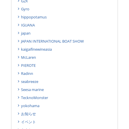
G2X
Gyro
hippopotamus
IGUANA
japan
JAPAN INTERNATIONAL BOAT SHOW
kaigaifinewineasia
McLaren
PIEROTE
Radinn
seabreeze
Seesa marine
TecknoMonster
yokohama
お知らせ
イベント