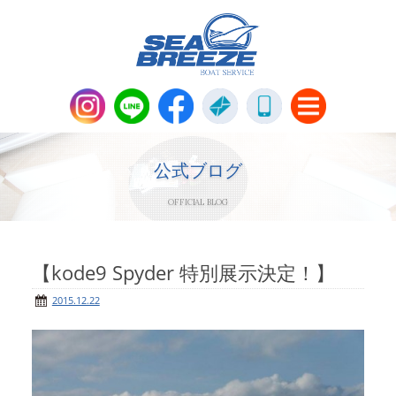
新艇・中古艇情報
Boat Sales
公式ブログ
OFFICIAL BLOG
メンテナンス
Maintenance
パーツ販売・アパレル商品
【kode9 Spyder 特別展示決定！】
Parts＆Apparel
2015.12.22
ニュース＆トピックス
News & Topics
会社概要
Company