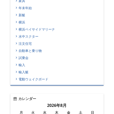
家具
年末年始
新艇
横浜
横浜ベイサイドマリーナ
水中スクター
注文住宅
自動車と乗り物
試乗会
輸入
輸入艇
電動ウェイクボード
カレンダー
2026年8月
月
火
水
木
金
土
日