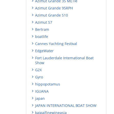
Azimut Grande 35 METRI
Azimut Grande 95RPH
Azimut Grande S10
Azimut S7
Bertram
boatlife
Cannes Yachting Festival
EdgeWater
Fort Lauderdale International Boat
Show
G2X
Gyro
hippopotamus
IGUANA
japan
JAPAN INTERNATIONAL BOAT SHOW
kaigaifinewineasia