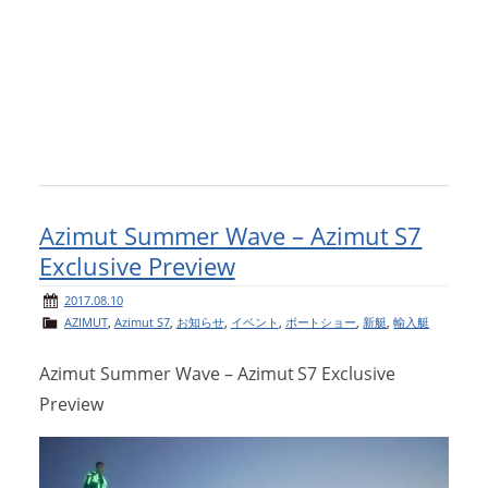
Azimut Summer Wave – Azimut S7
Exclusive Preview
2017.08.10
AZIMUT
,
Azimut S7
,
お知らせ
,
イベント
,
ボートショー
,
新艇
,
輸入艇
Azimut Summer Wave – Azimut S7 Exclusive
Preview