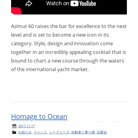
Azimut 60 raises the bar for excellence to the next
level and is set to become a new icon in its
category. Style, design and innovation come
together in an incredibly appealing cocktail that is
bound to chart a new course through the waters
of the international yacht market.
Homage to Ocean
2017.11.17
お知らせ
,
イベント
,
シーブリーズ
,
自動車と乗り物
,
試乗会