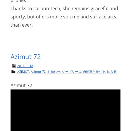
profile.
Thanks to carbon-tech, she remains graceful and
sporty, but offers more volume and surface area
than ever.
Azimut 72
2017.11.18
AZIMUT
,
Azimut 72
,
お知らせ
,
シーブリーズ
,
自動車と乗り物
,
輸入艇
Azimut 72