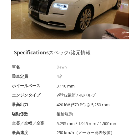
Specifications
スペック/諸元情報
車名
Dawn
乗車定員
4名
ホイールベース
3,110 mm
エンジンタイプ
V型12気筒 / 48バルブ
最高出力
420 kW (570 PS) @ 5,250 rpm
駆動係数
後輪駆動
全長／全幅／全高
5,295 mm / 1,945 mm / 1,500 mm
最高速度
250 km/h（メーカー発表数値）