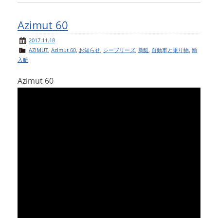
Azimut 60
2017.11.18
AZIMUT
,
Azimut 60
,
お知らせ
,
シーブリーズ
,
新艇
,
自動車と乗り物
,
輸
入艇
Azimut 60