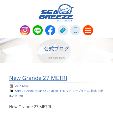
新艇・中古艇情報
Boat Sales
公式ブログ
OFFICIAL BLOG
メンテナンス
Maintenance
パーツ販売・アパレル商品
New Grande 27 METRI
Parts＆Apparel
2017.12.03
AZIMUT
,
Azimut Grande 27 METRI
,
お知らせ
,
シーブリーズ
,
新艇
,
自動
ニュース＆トピックス
News & Topics
車と乗り物
New Grande 27 METRI
会社概要
Company