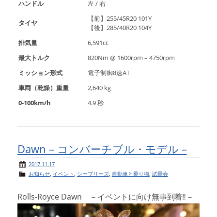
ハンドル
左 / 右
【前】255/45R20 101Y
タイヤ
【後】285/40R20 104Y
排気量
6,591cc
最大トルク
820Nm @ 1600rpm – 4750rpm
ミッション形式
電子制御8速AT
車両（乾燥）重量
2,640 kg
0-100km/h
4.9 秒
Dawn – コンバーチブル・モデル –
2017.11.17
お知らせ
,
イベント
,
シーブリーズ
,
自動車と乗り物
,
試乗会
Rolls-Royce Dawn －イベントに向け無事到着‼－