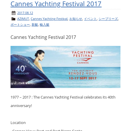
Cannes Yachting Festival 2017
2017.08.12
AZIMUT
,
Cannes Yachting Festival
,
お知らせ
,
イベント
,
シーブリーズ
,
ボートショー
,
新艇
,
輸入艇
Cannes Yachting Festival 2017
1977 – 2017 : The Cannes Yachting Festival celebrates its 40th
anniversary!
Location