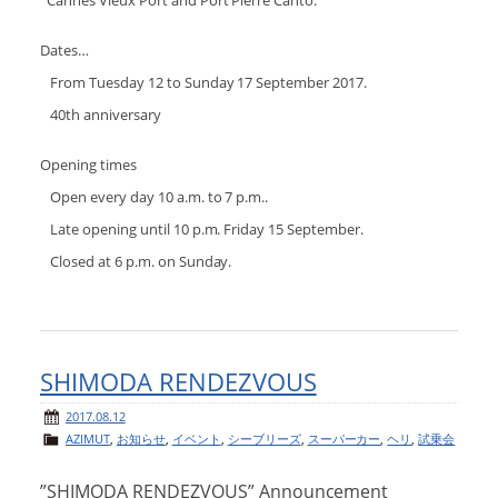
Cannes Vieux Port and Port Pierre Canto.
Dates
…
From Tuesday 12 to Sunday 17 September 2017.
40th anniversary
Opening times
Open every day 10 a.m. to 7 p.m..
Late opening until 10 p.m. Friday 15 September.
Closed at 6 p.m. on Sunday.
SHIMODA RENDEZVOUS
2017.08.12
AZIMUT
,
お知らせ
,
イベント
,
シーブリーズ
,
スーパーカー
,
ヘリ
,
試乗会
”SHIMODA RENDEZVOUS” Announcement