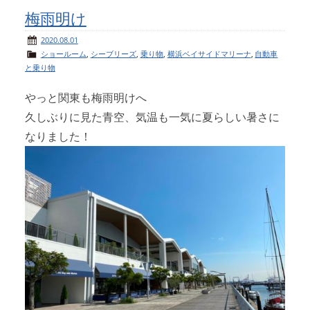
梅雨明け
2020.08.01
ショールーム
,
シーブリーズ
,
乗り物
,
横浜ベイサイドマリーナ
,
自動車
と乗り物
やっと関東も梅雨明けへ
久しぶりに見た青空、気温も一気に夏らしい暑さに
なりました！