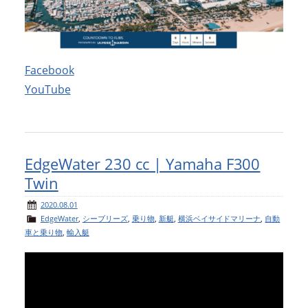
Facebook
YouTube
EdgeWater 230 cc | Yamaha F300
Twin
2020.08.01
EdgeWater
,
シーブリーズ
,
乗り物
,
新艇
,
横浜ベイサイドマリーナ
,
自動
車と乗り物
,
輸入艇