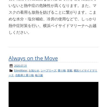
いないと熱中症の危険性が高くなります。また、マ
スクの着用も放熱を妨げることに繋がります。こま
めな水分・塩分補給、冷房の使用などで、しっかり
熱中症対策を行い、横浜ベイサイドマリーナへお越
しください。
Always on the Move
2020.07.31
EdgeWater
,
お知らせ
,
シーブリーズ
,
乗り物
,
新艇
,
横浜ベイサイドマリ
ーナ
,
自動車と乗り物
,
輸入艇