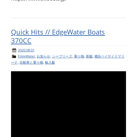
Quick Hits // EdgeWater Boats
370CC
2020.08.01
EdgeWater
,
お知らせ
,
シーブリーズ
,
乗り物
,
新艇
,
横浜ベイサイドマリ
ーナ
,
自動車と乗り物
,
輸入艇