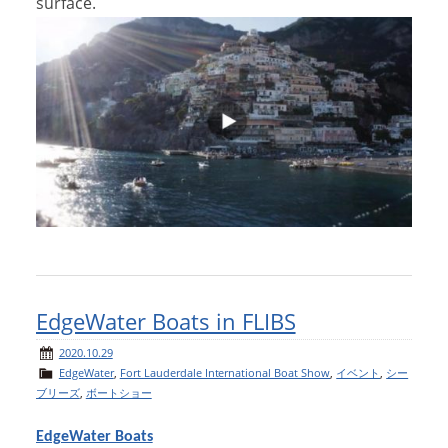
surface.
アクセスマップ
Access
お問い合わせ
Contact us
リンク
Links
EdgeWater Boats in FLIBS
2020.10.29
EdgeWater
,
Fort Lauderdale International Boat Show
,
イベント
,
シー
ブリーズ
,
ボートショー
EdgeWater Boats