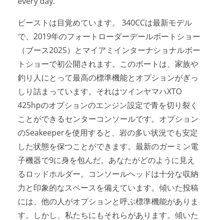
every day.
ビーストは目覚めています。 340CCは最新モデル
で、2019年のフォートローダーデールボートショー
（ブース2025）とマイアミインターナショナルボー
トショーで初公開されます。このボートは、家族や
釣り人にとって最高の標準機能とオプションがぎっ
しり詰まっています。それはツインヤマハXTO
425hpのオプションのエンジン設定で青を切り裂く
ことができるセンターコンソールです。オプション
のSeakeeperを使用すると、岩の多い状況でも安定
した状態を保つことができます。最新のガーミン電
子機器で9に身を包んだ。あなたがどのように見え
るロッドホルダー。コンソールヘッドは十分な収納
力と印象的なスペースを備えています。傾いた投稿
には、他の人がオプションと呼ぶ標準機能がありま
す。しかし、私たちにもそれらがあります。傾いた