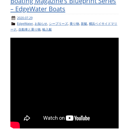
Boating Magazine’s Blueprint Series
– EdgeWater Boats
2020.07.29
EdgeWater
,
お知らせ
,
シーブリーズ
,
乗り物
,
新艇
,
横浜ベイサイドマリ
ーナ
,
自動車と乗り物
,
輸入艇