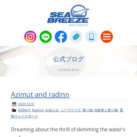
新艇・中古艇情報
Boat Sales
公式ブログ
OFFICIAL BLOG
メンテナンス
Maintenance
パーツ販売・アパレル商品
Azimut and radinn
Parts＆Apparel
2020.12.31
AZIMUT
,
Radinn
,
お知らせ
,
シーブリーズ
,
乗り物
,
自動車と乗り物
,
電
ニュース＆トピックス
News & Topics
動ウェイクボード
Dreaming about the thrill of skimming the water’s
会社概要
Company