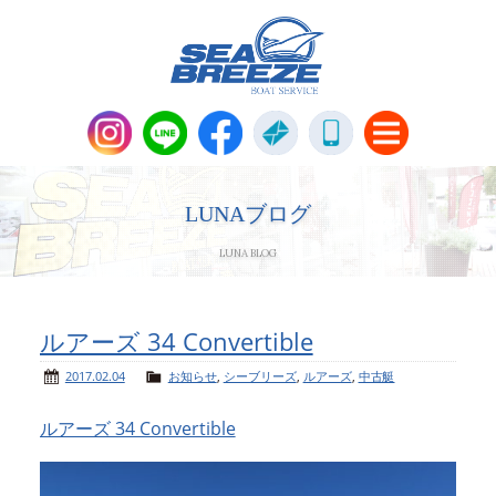
新艇・中古艇情報
Boat Sales
LUNAブログ
LUNA BLOG
メンテナンス
Maintenance
パーツ販売・アパレル商品
ルアーズ 34 Convertible
Parts＆Apparel
2017.02.04
お知らせ
,
シーブリーズ
,
ルアーズ
,
中古艇
ニュース＆トピックス
News & Topics
ルアーズ 34 Convertible
会社概要
Company