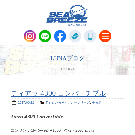
新艇・中古艇情報
Boat Sales
LUNAブログ
LUNA BLOG
メンテナンス
Maintenance
パーツ販売・アパレル商品
ティアラ 4300 コンバーチブル
Parts＆Apparel
2017.06.22
Tiara
,
お知らせ
,
シーブリーズ
,
中古艇
ニュース＆トピックス
News & Topics
Tiara 4300 Convertible
会社概要
Company
エンジン：GM 6V-92TA (550HP)×2・2580hours