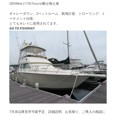
GEN8kw (1150 hours)載せ換え後
アクセスマップ
Access
ギャレーダウン、2ベットルーム、航海計器、トローリング、ト
ーナメント仕様。
とてもキレイに使用されてます。
お問い合わせ
Contact us
GO TO FISHING!!
リンク
Links
7月末以降見学可能予定、詳細説明、お見積り、ご導入の相談に