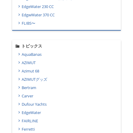
EdgeWater 230 CC
EdgwWater 370 CC
FLIBS〜
トピックス
AquaBanas
AZIMUT
Azimut 68
AZIMUTグッズ
Bertram
Carver
Dufour Yachts
EdgeWater
FAIRLINE
Ferretti