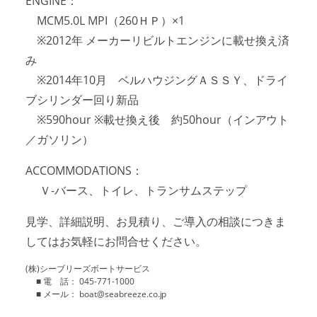
ENGINE：
MCM5.0L MPI（260ＨＰ）×1
※2012年 メーカーリビルトエンジンに載せ換え済
み
※2014年10月 ベルハウジングＡＳＳＹ、ドライ
ブシリンダー回り新品
※590hour ※載せ換え後 約50hour（インアウト
／ガソリン）
ACCOMMODATIONS：
Ｖ-バース、トイレ、トランサムステップ
見学、詳細説明、お見積り、ご導入の相談につきま
してはお気軽にお問合せください。
(株)シーブリーズボートサービス
■ 電 話： 045-771-1000
■ メール： boat@seabreeze.co.jp