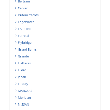
Bertram
Carver
Dufour Yachts
EdgeWater
FAIRLINE
Ferretti
Flybridge
Grand Banks
Grande
Hatteras
Hidro
Japan
Luxury
MARQUIS
Meridian
NISSAN