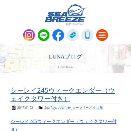
新艇・中古艇情報
Boat Sales
LUNAブログ
LUNA BLOG
メンテナンス
Maintenance
パーツ販売・アパレル商品
シーレイ245ウィークエンダー（ウ
Parts＆Apparel
ェイクタワー付き）
ニュース＆トピックス
News & Topics
2017.01.22
Sea Ray
,
お知らせ
,
シーブリーズ
,
中古艇
シーレイ245ウィークエンダー（ウェイクタワー付
会社概要
Company
き）