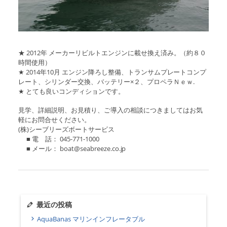
★ 2012年 メーカーリビルトエンジンに載せ換え済み。（約８０
時間使用）
★ 2014年10月 エンジン降ろし整備、トランサムプレートコンプ
レート、シリンダー交換、バッテリー×２、プロペラＮｅｗ.
★ とても良いコンディションです。
見学、詳細説明、お見積り、ご導入の相談につきましてはお気
軽にお問合せください。
(株)シーブリーズボートサービス
■ 電 話： 045-771-1000
■ メール： boat@seabreeze.co.jp
最近の投稿
AquaBanas マリンインフレータブル