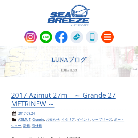
新艇・中古艇情報
Boat Sales
LUNAブログ
LUNA BLOG
メンテナンス
Maintenance
パーツ販売・アパレル商品
2017 Azimut 27m ～ Grande 27
Parts＆Apparel
METRINEW ～
ニュース＆トピックス
News & Topics
2017.09.24
AZIMUT
,
Grande
,
お知らせ
,
イタリア
,
イベント
,
シーブリーズ
,
ボート
ショー
,
新艇
,
海外艇
会社概要
Company