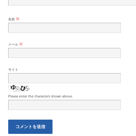
※
名前
※
メール
サイト
Please enter the characters shown above.