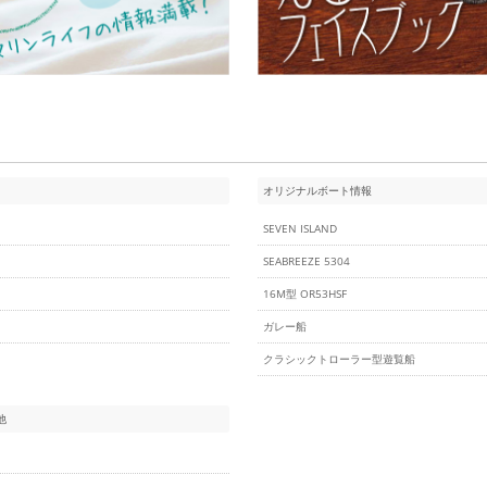
オリジナルボート情報
SEVEN ISLAND
SEABREEZE 5304
16M型 OR53HSF
ガレー船
クラシックトローラー型遊覧船
他