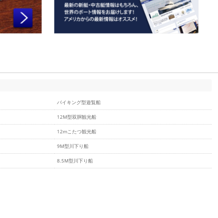
バイキング型遊覧船
12M型双胴観光船
12mこたつ観光船
9M型川下り船
8.5M型川下り船