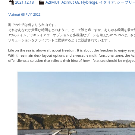
2021.12.18
AZIMUT
,
Azimut 68
,
Flybridge
,
イタリア
,
シーブリ
“Azimut 68 FLY” 2022
海での生活は何よりも自由です。
それはあなたが貴重な時間をどのように、どこで誰と過ごすか、あらゆる瞬間を最大
3つのメインデッキレイアウトオプションと多機能なゾーンを備えたAzimut68は
ソリューションをクライアントに提供するように設計されています 。
Life on the sea is, above all, about freedom. It is about the freedom to enjoy
With three main deck layout options and a versatile multi-functional zone, the Az
offer clients a solution that reflects their idea of ​​how life at sea should be enjoye