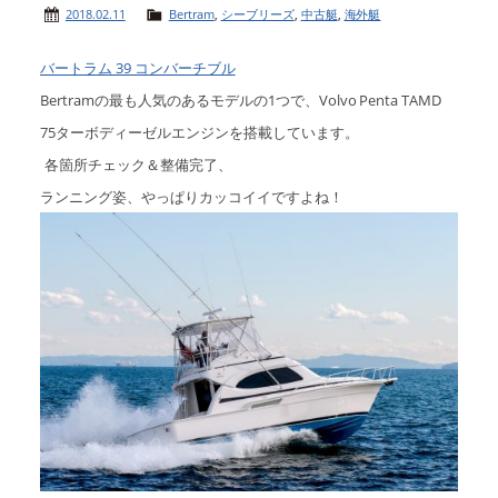
2018.02.11
Bertram
,
シーブリーズ
,
中古艇
,
海外艇
バートラム 39 コンバーチブル
Bertramの最も人気のあるモデルの1つで、Volvo Penta TAMD
75ターボディーゼルエンジンを搭載しています。
各箇所チェック＆整備完了、
ランニング姿、
やっぱりカッコイイですよね！