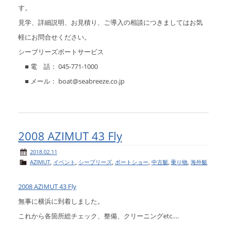
す。
見学、詳細説明、お見積り、ご導入の相談につきましてはお気
軽にお問合せください。
シーブリーズボートサービス
■ 電 話： 045-771-1000
■ メール： boat@seabreeze.co.jp
2008 AZIMUT 43 Fly
2018.02.11
AZIMUT
,
イベント
,
シーブリーズ
,
ボートショー
,
中古艇
,
乗り物
,
海外艇
2008 AZIMUT 43 Fly
無事に横浜に到着しました。
これから各箇所総チェック、整備、クリーニングetc….