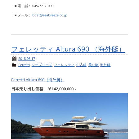
■ 電 話： 045-771-1000
■ メール：
boat@seabreeze.co.jp
フェレッティ Altura 690 （海外艇）
2018.06.17
Ferretti
,
シーブリーズ
,
フェレッティ
,
中古艇
,
乗り物
,
海外艇
Ferretti Altura 690（海外艇）
日本乗り出し価格 ￥142,000,000.-