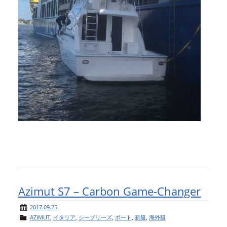
Azimut S7 – Carbon Game-Changer
2017.09.25
AZIMUT
,
イタリア
,
シーブリーズ
,
ボート
,
新艇
,
海外艇