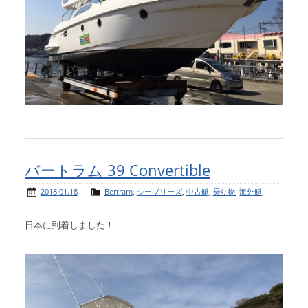
バートラム 39 Convertible
2018.01.18
Bertram
,
シーブリーズ
,
中古艇
,
乗り物
,
海外艇
日本に到着しました！