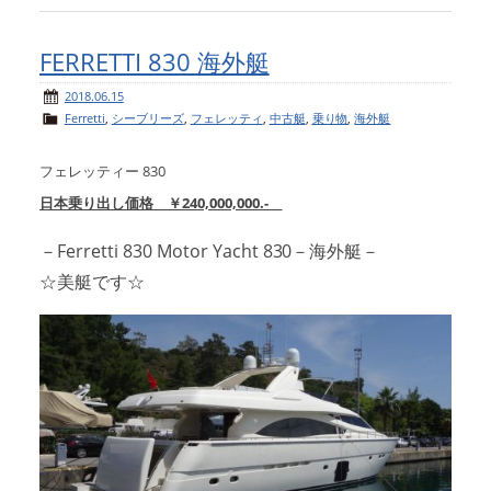
FERRETTI 830 海外艇
2018.06.15
Ferretti
,
シーブリーズ
,
フェレッティ
,
中古艇
,
乗り物
,
海外艇
フェレッティー 830
日本乗り出し価格 ￥240,000,000.-
－Ferretti 830 Motor Yacht 830－海外艇－
☆美艇です☆