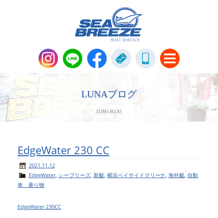
新艇・中古艇情報
Boat Sales
LUNAブログ
LUNA BLOG
メンテナンス
Maintenance
パーツ販売・アパレル商品
EdgeWater 230 CC
Parts＆Apparel
2021.11.12
EdgeWater
,
シーブリーズ
,
新艇
,
横浜ベイサイドマリーナ
,
海外艇
,
自動
ニュース＆トピックス
News & Topics
車 乗り物
会社概要
Company
EdgeWater 230CC