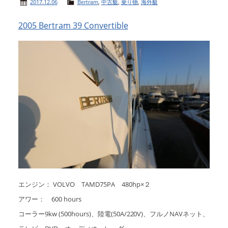
2017.12.06
Bertram
,
中古艇
,
乗り物
,
海外艇
2005 Bertram 39 Convertible
エンジン： VOLVO TAMD75PA 480hp×２
アワー： 600 hours
コーラー9kw (500hours)、陸電(50A/220V)、フルノNAVネット、