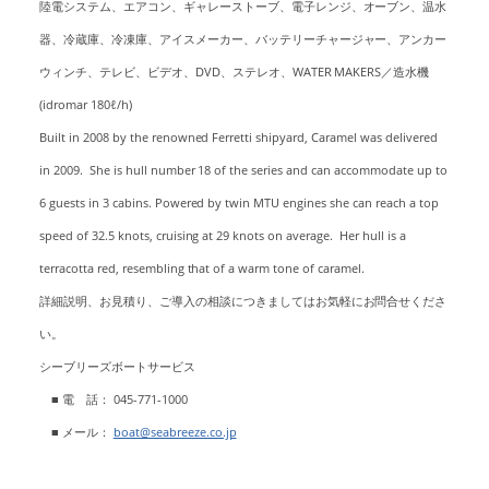
陸電システム、エアコン、ギャレーストーブ、電子レンジ、オーブン、温水
器、冷蔵庫、冷凍庫、アイスメーカー、バッテリーチャージャー、アンカー
ウィンチ、テレビ、ビデオ、DVD、ステレオ、WATER MAKERS／造水機
(idromar 180ℓ/h)
Built in 2008 by the renowned Ferretti shipyard, Caramel was delivered
in 2009. She is hull number 18 of the series and can accommodate up to
6 guests in 3 cabins. Powered by twin MTU engines she can reach a top
speed of 32.5 knots, cruising at 29 knots on average. Her hull is a
terracotta red, resembling that of a warm tone of caramel.
詳細説明、お見積り、ご導入の相談につきましてはお気軽にお問合せくださ
い。
シーブリーズボートサービス
■ 電 話： 045-771-1000
■ メール：
boat@seabreeze.co.jp