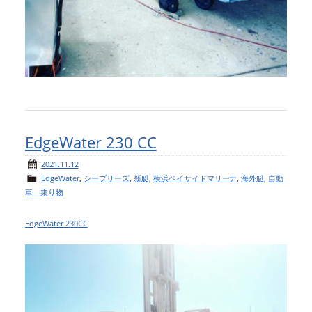
EdgeWater 230 CC
2021.11.12
EdgeWater
,
シーブリーズ
,
新艇
,
横浜ベイサイドマリーナ
,
海外艇
,
自動
車 乗り物
EdgeWater 230CC