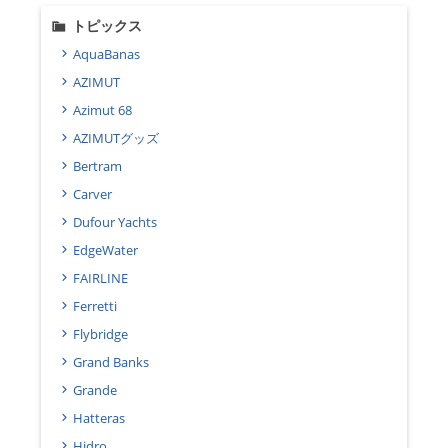
トピックス
AquaBanas
AZIMUT
Azimut 68
AZIMUTグッズ
Bertram
Carver
Dufour Yachts
EdgeWater
FAIRLINE
Ferretti
Flybridge
Grand Banks
Grande
Hatteras
Hidro