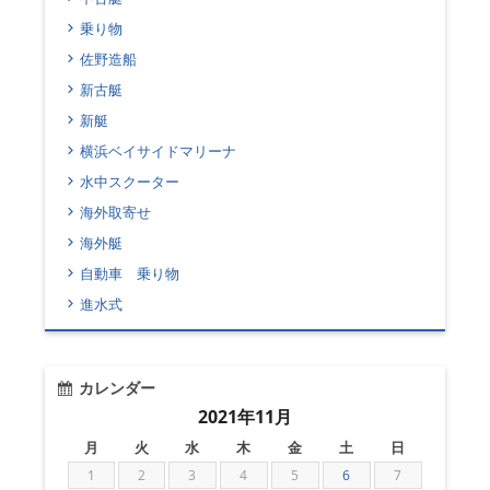
乗り物
佐野造船
新古艇
新艇
横浜ベイサイドマリーナ
水中スクーター
海外取寄せ
海外艇
自動車 乗り物
進水式
カレンダー
2021年11月
月
火
水
木
金
土
日
1
2
3
4
5
6
7