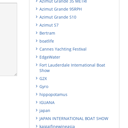
Azimut Grande 35 METRI
Azimut Grande 95RPH
Azimut Grande S10
Azimut S7
Bertram
boatlife
Cannes Yachting Festival
EdgeWater
Fort Lauderdale International Boat
Show
G2X
Gyro
hippopotamus
IGUANA
japan
JAPAN INTERNATIONAL BOAT SHOW
kaigaifinewineasia