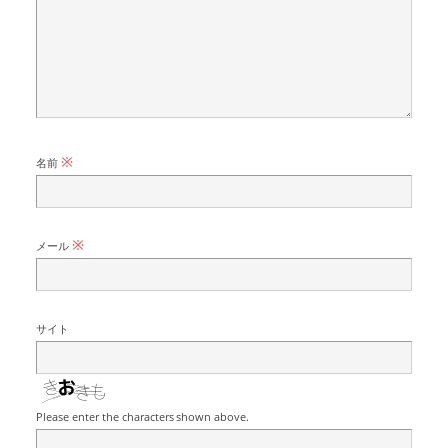
※
名前
※
メール
サイト
Please enter the characters shown above.