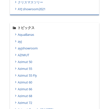
クリスマスツリー
AYJ showroom2021
トピックス
AquaBanas
ayj
ayjshowroom
AZIMUT
Azimut 50
Azimut 55
Azimut 55 Fly
Azimut 60
Azimut 66
Azimut 68
Azimut 72