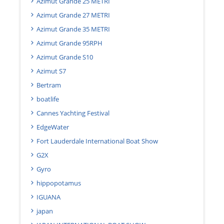
Azimut Grande 25 METRI
Azimut Grande 27 METRI
Azimut Grande 35 METRI
Azimut Grande 95RPH
Azimut Grande S10
Azimut S7
Bertram
boatlife
Cannes Yachting Festival
EdgeWater
Fort Lauderdale International Boat Show
G2X
Gyro
hippopotamus
IGUANA
japan