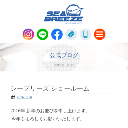
新艇・中古艇情報
Boat Sales
公式ブログ
OFFICIAL BLOG
メンテナンス
Maintenance
パーツ販売・アパレル商品
シーブリーズ ショールーム
Parts＆Apparel
2016.01.04
ニュース＆トピックス
News & Topics
2016年 新年のお慶びを申し上げます。
今年もよろしくお願いいたします。
会社概要
Company