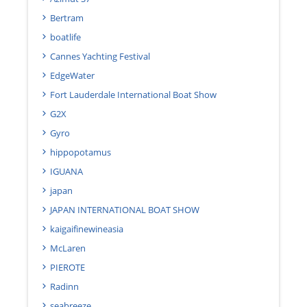
Bertram
boatlife
Cannes Yachting Festival
EdgeWater
Fort Lauderdale International Boat Show
G2X
Gyro
hippopotamus
IGUANA
japan
JAPAN INTERNATIONAL BOAT SHOW
kaigaifinewineasia
McLaren
PIEROTE
Radinn
seabreeze