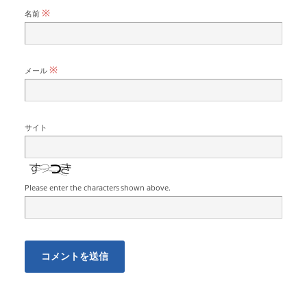
※
名前
※
メール
サイト
Please enter the characters shown above.