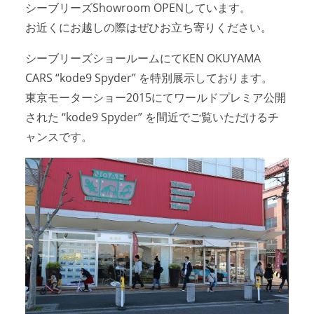
シーブリーズShowroom OPENしています。
アクセスマップ
Access
お近くにお越しの際はぜひお立ち寄りください。
シーブリーズショールームにてKEN OKUYAMA
お問い合わせ
Contact us
CARS “kode9 Spyder” を特別展示しております。
東京モーターショー2015にてワールドプレミア公開
リンク
Links
された “kode9 Spyder” を間近でご覧いただけるチ
ャンスです。