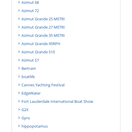
Azimut 68
Azimut 72
Azimut Grande 25 METRI
Azimut Grande 27 METRI
Azimut Grande 35 METRI
Azimut Grande 95RPH
Azimut Grande S10
Azimut S7
Bertram
boatlife
Cannes Yachting Festival
EdgeWater
Fort Lauderdale International Boat Show
G2X
Gyro
hippopotamus