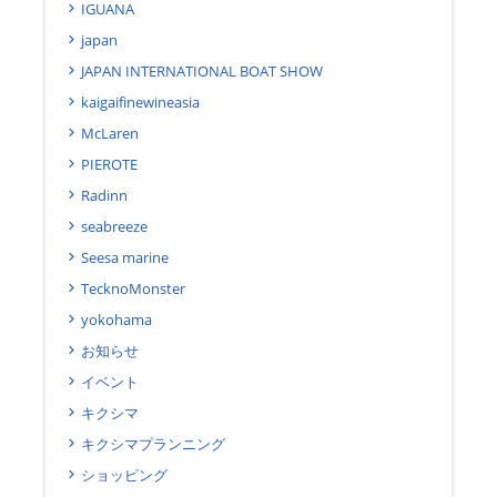
IGUANA
japan
JAPAN INTERNATIONAL BOAT SHOW
kaigaifinewineasia
McLaren
PIEROTE
Radinn
seabreeze
Seesa marine
TecknoMonster
yokohama
お知らせ
イベント
キクシマ
キクシマプランニング
ショッピング