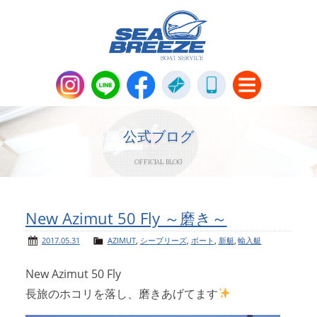
新艇・中古艇情報
Boat Sales
公式ブログ
OFFICIAL BLOG
メンテナンス
Maintenance
パーツ販売・アパレル商品
New Azimut 50 Fly ～磨き～
Parts＆Apparel
2017.05.31
AZIMUT
,
シーブリーズ
,
ボート
,
新艇
,
輸入艇
ニュース＆トピックス
News & Topics
New Azimut 50 Fly
長旅のホコリを落し、磨きあげてます
会社概要
Company