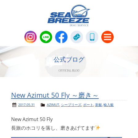
新艇・中古艇情報
Boat Sales
公式ブログ
OFFICIAL BLOG
メンテナンス
Maintenance
パーツ販売・アパレル商品
New Azimut 50 Fly ～磨き～
Parts＆Apparel
2017.05.31
AZIMUT
,
シーブリーズ
,
ボート
,
新艇
,
輸入艇
ニュース＆トピックス
News & Topics
New Azimut 50 Fly
長旅のホコリを落し、磨きあげてます
会社概要
Company