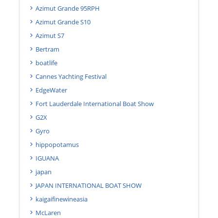
Azimut Grande 95RPH
Azimut Grande S10
Azimut S7
Bertram
boatlife
Cannes Yachting Festival
EdgeWater
Fort Lauderdale International Boat Show
G2X
Gyro
hippopotamus
IGUANA
japan
JAPAN INTERNATIONAL BOAT SHOW
kaigaifinewineasia
McLaren