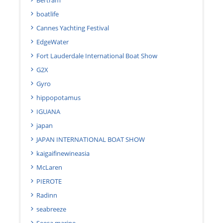
boatlife
Cannes Yachting Festival
EdgeWater
Fort Lauderdale International Boat Show
G2X
Gyro
hippopotamus
IGUANA
japan
JAPAN INTERNATIONAL BOAT SHOW
kaigaifinewineasia
McLaren
PIEROTE
Radinn
seabreeze
Seesa marine