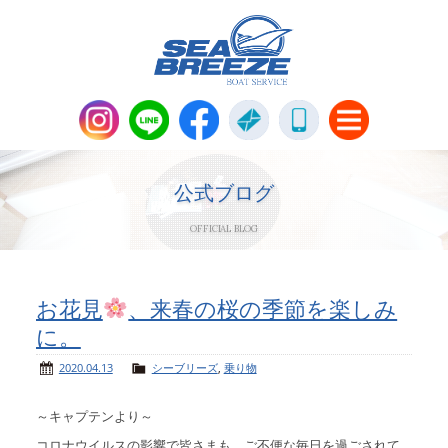
新艇・中古艇情報
Boat Sales
公式ブログ
OFFICIAL BLOG
メンテナンス
Maintenance
パーツ販売・アパレル商品
お花見
、来春の桜の季節を楽しみ
Parts＆Apparel
に。
ニュース＆トピックス
News & Topics
2020.04.13
シーブリーズ
,
乗り物
～キャプテンより～
会社概要
Company
コロナウイルスの影響で皆さまも、ご不便な毎日を過ごされて