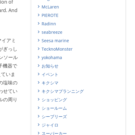
ion of
McLaren
ard. And
PIEROTE
Radinn
seabreeze
マイアミ
Seesa marine
がぎっし
TecknoMonster
ンソール
yokohama
子機器で
お知らせ
えていま
イベント
の塩味の
キクシマ
わせてい
キクシマプランニング
ルの周り
ショッピング
ショールーム
シーブリーズ
ジャイロ
スーパーカー