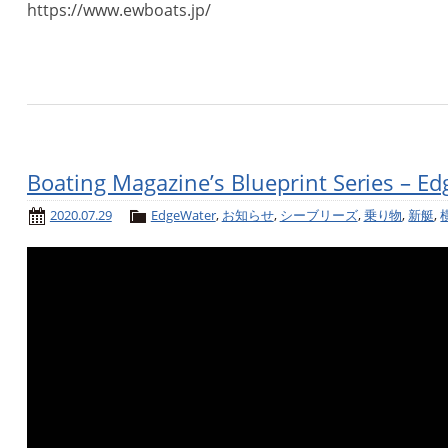
https://www.ewboats.jp/
Boating Magazine’s Blueprint Series – E
2020.07.29
EdgeWater
,
お知らせ
,
シーブリーズ
,
乗り物
,
新艇
,