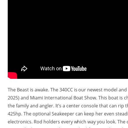
The Beast is awake. The 340CC is our newest model and 
2025) and Miami International Boat Show. This boat is ch
the family and angler. It’s a center console that can ri
425hp. The optional Seakeeper can keep her even steadie
electronics. Rod holders every which way you look. The