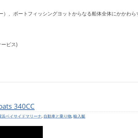
ー）、ボートフィッシングヨットからなる船体全体にかかわら
ービス)
oats 340CC
横浜ベイサイドマリーナ
,
自動車と乗り物
,
輸入艇