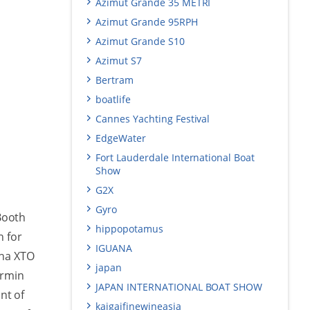
Azimut Grande 35 METRI
Azimut Grande 95RPH
Azimut Grande S10
Azimut S7
Bertram
boatlife
Cannes Yachting Festival
EdgeWater
Fort Lauderdale International Boat
Show
G2X
Gyro
Booth
hippopotamus
h for
IGUANA
aha XTO
japan
armin
JAPAN INTERNATIONAL BOAT SHOW
nt of
kaigaifinewineasia