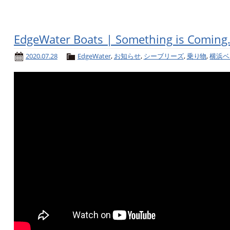
EdgeWater Boats | Something is Coming. 
2020.07.28
EdgeWater
,
お知らせ
,
シーブリーズ
,
乗り物
,
横浜ベ