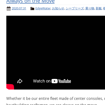
Always on the Move
2020.07.31
EdgeWater
,
お知らせ
,
シーブリーズ
,
乗り物
,
新艇
,
Whether it be our entire fleet made of center consoles, 
boatbuilding craftsmen, we are always on the move.