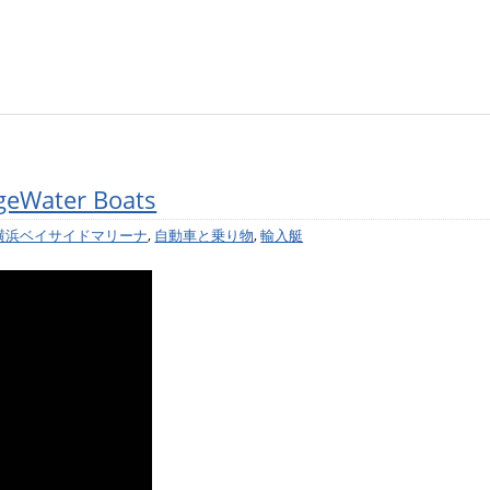
dgeWater Boats
横浜ベイサイドマリーナ
,
自動車と乗り物
,
輸入艇