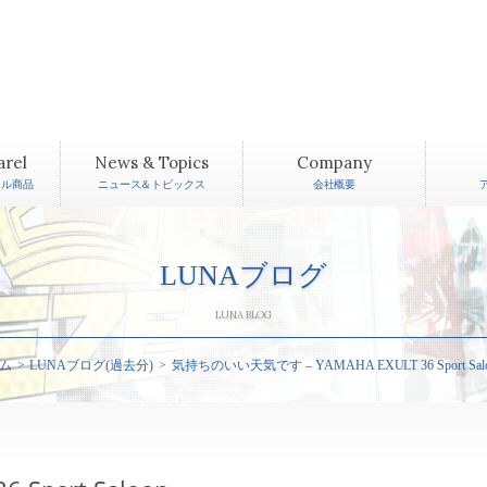
arel
News & Topics
Company
レル商品
ニュース＆トピックス
会社概要
LUNAブログ
LUNA BLOG
ム
LUNAブログ(過去分)
気持ちのいい天気です – YAMAHA EXULT 36 Sport Salo