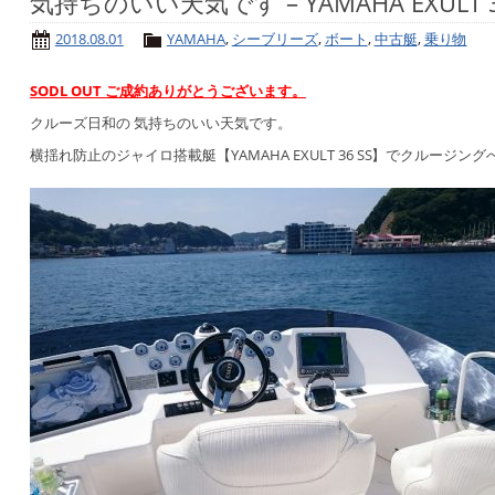
気持ちのいい天気です – YAMAHA EXULT 36 S
2018.08.01
YAMAHA
,
シーブリーズ
,
ボート
,
中古艇
,
乗り物
SODL OUT ご成約ありがとうございます。
クルーズ日和の 気持ちのいい天気です。
横揺れ防止のジャイロ搭載艇【YAMAHA EXULT 36 SS】でクルージングへ