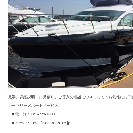
見学、詳細説明、お見積り、ご導入の相談につきましてはお気軽にお問
シーブリーズボートサービス
■ 電 話： 045-771-1000
■ メール： boat@seabreeze.co.jp