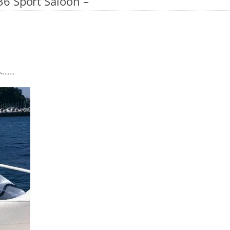
port Saloon –
…….