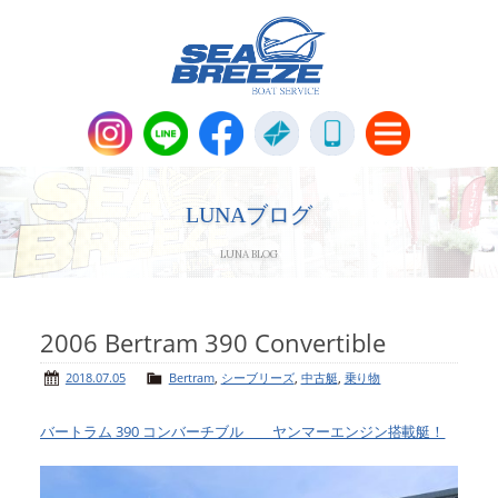
新艇・中古艇情報
Boat Sales
LUNAブログ
LUNA BLOG
メンテナンス
Maintenance
パーツ販売・アパレル商品
2006 Bertram 390 Convertible
Parts＆Apparel
2018.07.05
Bertram
,
シーブリーズ
,
中古艇
,
乗り物
ニュース＆トピックス
News & Topics
バートラム 390 コンバーチブル ヤンマーエンジン搭載艇！
会社概要
Company