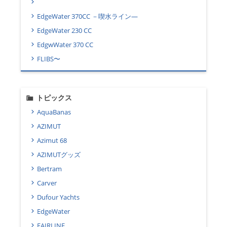
EdgeWater 370CC －喫水ライン―
EdgeWater 230 CC
EdgwWater 370 CC
FLIBS〜
トピックス
AquaBanas
AZIMUT
Azimut 68
AZIMUTグッズ
Bertram
Carver
Dufour Yachts
EdgeWater
FAIRLINE