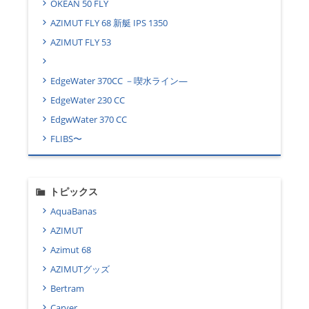
OKEAN 50 FLY
AZIMUT FLY 68 新艇 IPS 1350
AZIMUT FLY 53
EdgeWater 370CC －喫水ライン―
EdgeWater 230 CC
EdgwWater 370 CC
FLIBS〜
トピックス
AquaBanas
AZIMUT
Azimut 68
AZIMUTグッズ
Bertram
Carver