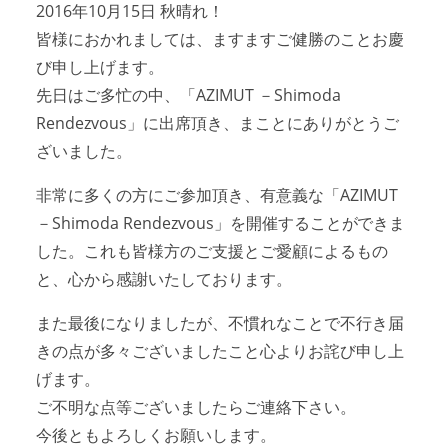
2016年10月15日 秋晴れ！
アクセスマップ
Access
皆様におかれましては、ますますご健勝のことお慶
び申し上げます。
先日はご多忙の中、「AZIMUT －Shimoda
お問い合わせ
Contact us
Rendezvous」に出席頂き、まことにありがとうご
ざいました。
リンク
Links
非常に多くの方にご参加頂き、有意義な「AZIMUT
－Shimoda Rendezvous」を開催することができま
した。これも皆様方のご支援とご愛顧によるもの
と、心から感謝いたしております。
また最後になりましたが、不慣れなことで不行き届
きの点が多々ございましたこと心よりお詫び申し上
げます。
ご不明な点等ございましたらご連絡下さい。
今後ともよろしくお願いします。