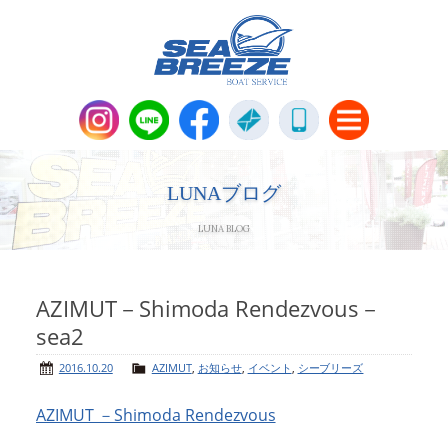
新艇・中古艇情報
Boat Sales
LUNAブログ
LUNA BLOG
メンテナンス
Maintenance
パーツ販売・アパレル商品
AZIMUT－Shimoda Rendezvous－
Parts＆Apparel
sea2
ニュース＆トピックス
News & Topics
2016.10.20
AZIMUT
,
お知らせ
,
イベント
,
シーブリーズ
AZIMUT －Shimoda Rendezvous
会社概要
Company