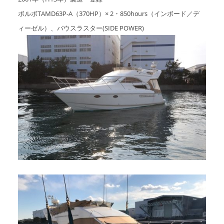
ボルボTAMD63P-A（370HP）× 2・850hours（インボード／デ
アクセスマップ
Access
ィーゼル）、バウスラスター(SIDE POWER)
お問い合わせ
Contact us
リンク
Links