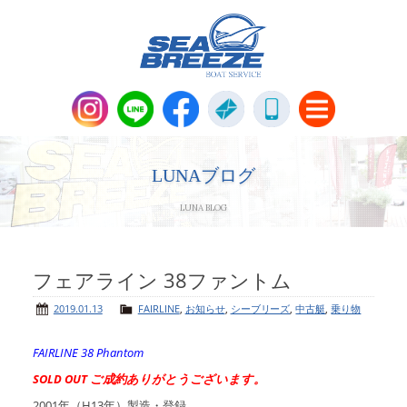
新艇・中古艇情報
Boat Sales
LUNAブログ
LUNA BLOG
メンテナンス
Maintenance
パーツ販売・アパレル商品
フェアライン 38ファントム
Parts＆Apparel
2019.01.13
FAIRLINE
,
お知らせ
,
シーブリーズ
,
中古艇
,
乗り物
ニュース＆トピックス
News & Topics
FAIRLINE 38 Phantom
SOLD OUT ご成約ありがとうございます。
会社概要
Company
2001年（H13年）製造・登録