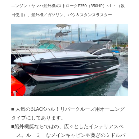
エンジン：ヤマハ船外機4ストロークF350（350HP）×１・（数
アクセスマップ
Access
日使用）、船外機／ガソリン、バウ＆スタンスラスター
お問い合わせ
Contact us
リンク
Links
■ 人気のBLACKハル！リバークルーズ用オーニング
タイプにしてあります。
■船外機艇ならではの、広々としたインテリアスペ
ース。ルーミーなメインキャビンや寛ぎのミドルバ