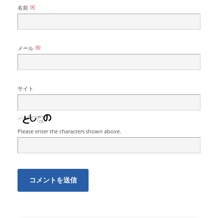
※
名前
※
メール
サイト
Please enter the characters shown above.