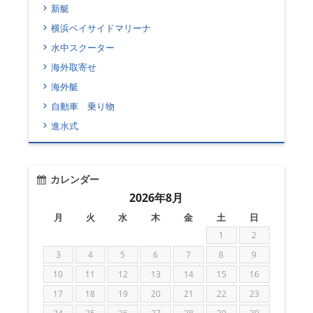
新艇
横浜ベイサイドマリーナ
水中スクーター
海外取寄せ
海外艇
自動車 乗り物
進水式
カレンダー
2026年8月
月
火
水
木
金
土
日
1
2
3
4
5
6
7
8
9
10
11
12
13
14
15
16
17
18
19
20
21
22
23