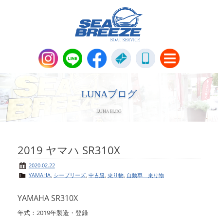
新艇・中古艇情報
Boat Sales
LUNAブログ
LUNA BLOG
メンテナンス
Maintenance
パーツ販売・アパレル商品
2019 ヤマハ SR310X
Parts＆Apparel
2020.02.22
YAMAHA
,
シーブリーズ
,
中古艇
,
乗り物
,
自動車 乗り物
ニュース＆トピックス
News & Topics
YAMAHA SR310X
会社概要
Company
年式：2019年製造・登録