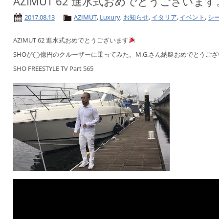
AZIMUT 62 進水式おめでとうございます
2017.08.13
AZIMUT
,
Luxury
,
お知らせ
,
イタリア
,
イベント
,
シ
AZIMUT 62 進水式おめでとうございます
SHOが◯億円のクルーザーに乗ってみた。M.G.さん納艇おめでとうご
SHO FREESTYLE TV Part 565