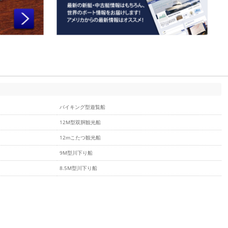
バイキング型遊覧船
12M型双胴観光船
12mこたつ観光船
9M型川下り船
8.5M型川下り船