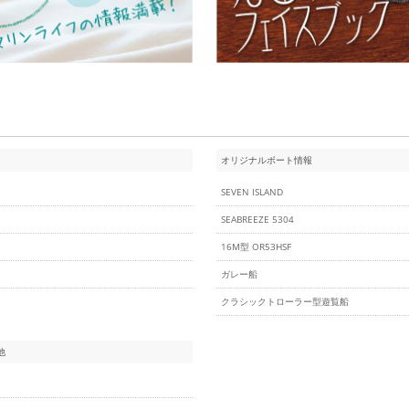
オリジナルボート情報
SEVEN ISLAND
SEABREEZE 5304
16M型 OR53HSF
ガレー船
クラシックトローラー型遊覧船
他