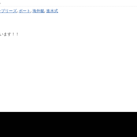
。
ーブリーズ
,
ボート
,
海外艇
,
進水式
ざいます！！