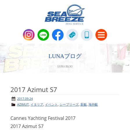
新艇・中古艇情報
Boat Sales
LUNAブログ
LUNA BLOG
メンテナンス
Maintenance
パーツ販売・アパレル商品
2017 Azimut S7
Parts＆Apparel
2017.09.24
AZIMUT
,
イタリア
,
イベント
,
シーブリーズ
,
新艇
,
海外艇
ニュース＆トピックス
News & Topics
Cannes Yachting Festival 2017
会社概要
Company
2017 Azimut S7