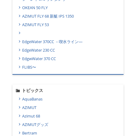
OKEAN 50 FLY
AZIMUT FLY 68 新艇 IPS 1350
AZIMUT FLY 53
EdgeWater 370CC －喫水ライン―
EdgeWater 230 CC
EdgwWater 370 CC
FLIBS〜
トピックス
AquaBanas
AZIMUT
Azimut 68
AZIMUTグッズ
Bertram