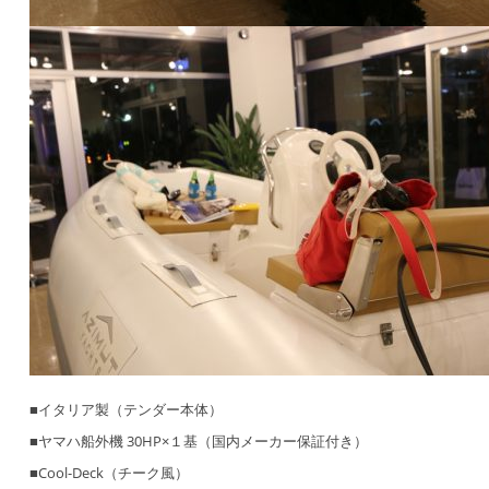
■イタリア製（テンダー本体）
■ヤマハ船外機 30HP×１基（国内メーカー保証付き）
■Cool-Deck（チーク風）