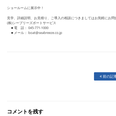
ショールームに展示中！
見学、詳細説明、お見積り、ご導入の相談につきましてはお気軽にお問
(株)シーブリーズボートサービス
■ 電 話： 045-771-1000
■ メール： boat@seabreeze.co.jp
前の記
コメントを残す