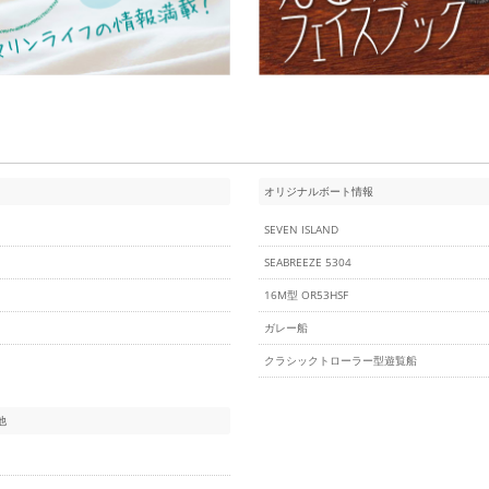
オリジナルボート情報
SEVEN ISLAND
SEABREEZE 5304
16M型 OR53HSF
ガレー船
クラシックトローラー型遊覧船
他