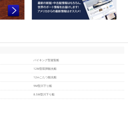
バイキング型遊覧船
12M型双胴観光船
12mこたつ観光船
9M型川下り船
8.5M型川下り船