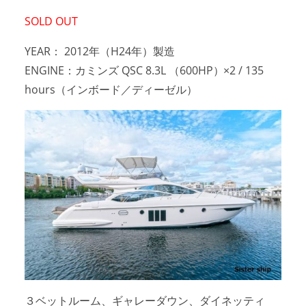
SOLD OUT
アクセスマップ
Access
YEAR： 2012年（H24年）製造
お問い合わせ
Contact us
ENGINE：カミンズ QSC 8.3L （600HP）×2 / 135
hours（インボード／ディーゼル）
リンク
Links
３ベットルーム、ギャレーダウン、ダイネッティ