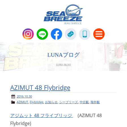
新艇・中古艇情報
Boat Sales
LUNAブログ
LUNA BLOG
メンテナンス
Maintenance
パーツ販売・アパレル商品
AZIMUT 48 Flybridge
Parts＆Apparel
2016.10.30
AZIMUT
,
Flybridge
,
お知らせ
,
シーブリーズ
,
中古艇
,
海外艇
ニュース＆トピックス
News & Topics
アジムット 48 フライブリッジ
(AZIMUT 48
会社概要
Company
Flybridge)