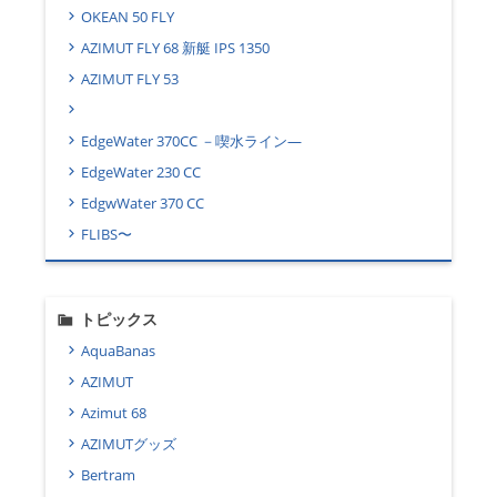
OKEAN 50 FLY
AZIMUT FLY 68 新艇 IPS 1350
AZIMUT FLY 53
EdgeWater 370CC －喫水ライン―
EdgeWater 230 CC
EdgwWater 370 CC
FLIBS〜
トピックス
AquaBanas
AZIMUT
Azimut 68
AZIMUTグッズ
Bertram