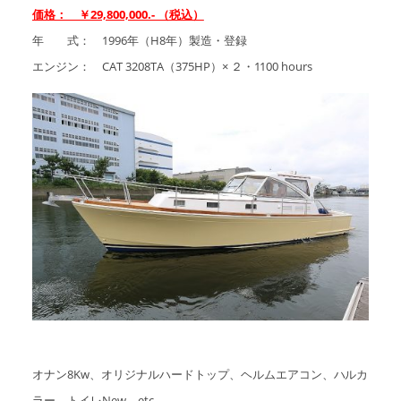
価格： ￥29,800,000.- （税込）
年 式： 1996年（H8年）製造・登録
エンジン： CAT 3208TA（375HP）× ２・1100 hours
オナン8Kw、オリジナルハードトップ、ヘルムエアコン、ハルカ
ラー、トイレNew、etc…