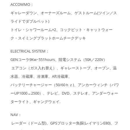
ACCOMMO：
ギャレーダウン、オーナーズルーム、ゲストルーム(ツイン／ス
ライドでダブルベット)
トイレ・シャワールーム×2、コックピット・キャットウォー
ク・スイミングプラットホームチークデッキ
ELECTRICAL SYSTEM：
GENコーラ9Kw･551hours、陸電システム（50A／220V）
エアコン（ガス入れ替え）、ギャレーストーブ、オーブン、温
水器、冷蔵庫、冷凍庫、Aft冷蔵庫、
バッテリーチャージャー（50/60ｈｚ)、アンカーウィンチ（パワ
ーUP1000→2500）、テレビ、DVD、ステレオ、アンダーウォー
ターライト、ギャングウェイ.
NAV：
レーダー（ドーム型)、GPSプロッター魚探(レイマリンE80)、フ