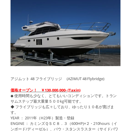
アジムット 48 フライブリッジ (AZIMUT 48 Flybridge)
価格オープン！ ￥130,000,000‐ (Taxin)
◆ 使用時間も少なく、とてもいいコンディションです。トラン
サムステップ最大重量５００kg可能です。
◆ フライブリッジも広々しており、ゆったり１０名が寛げま
す。
YEAR ： 2011年（H23年）製造・登録
ENGINE ： カミンズＱＳＣ８．３（600HP)×２・210hours（イ
ンボード/ディーゼル）、バウ・スタンスラスター（サイドパワ