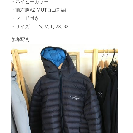
・ネイビーカラー
・前左胸AZIMUTロゴ刺繍
・フード付き
・サイズ： S, M, L, 2X, 3X,
参考写真