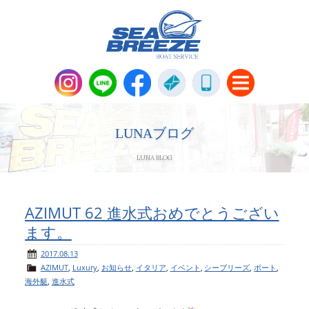
新艇・中古艇情報
Boat Sales
LUNAブログ
LUNA BLOG
メンテナンス
Maintenance
パーツ販売・アパレル商品
AZIMUT 62 進水式おめでとうござい
Parts＆Apparel
ます。
ニュース＆トピックス
News & Topics
2017.08.13
AZIMUT
,
Luxury
,
お知らせ
,
イタリア
,
イベント
,
シーブリーズ
,
ボート
,
海外艇
,
進水式
会社概要
Company