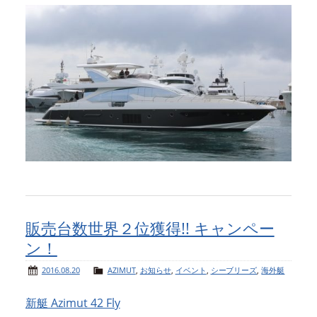
販売台数世界２位獲得!! キャンペー
ン！
2016.08.20
AZIMUT
,
お知らせ
,
イベント
,
シーブリーズ
,
海外艇
新艇 Azimut 42 Fly