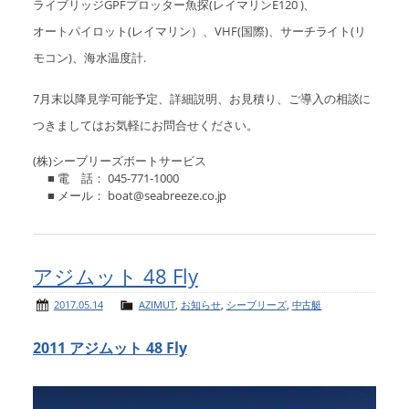
ライブリッジGPFプロッター魚探(レイマリンE120 )、
オートパイロット(レイマリン）、VHF(国際)、サーチライト(リ
モコン)、海水温度計.
7月末以降見学可能予定、詳細説明、お見積り、ご導入の相談に
つきましてはお気軽にお問合せください。
(株)シーブリーズボートサービス
■ 電 話： 045-771-1000
■ メール： boat@seabreeze.co.jp
アジムット 48 Fly
2017.05.14
AZIMUT
,
お知らせ
,
シーブリーズ
,
中古艇
2011 アジムット 48 Fly