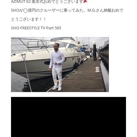
AZIMUT 62 進水式おめでとうございます
SHOが◯億円のクルーザーに乗ってみた。M.G.さん納艇おめで
アクセスマップ
Access
とうございます！！
SHO FREESTYLE TV Part 565
お問い合わせ
Contact us
リンク
Links