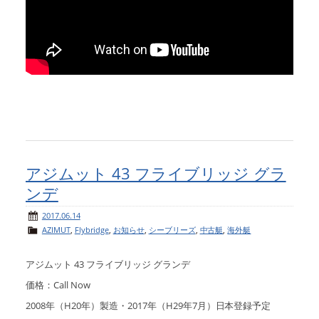
アジムット 43 フライブリッジ グラ
ンデ
2017.06.14
AZIMUT
,
Flybridge
,
お知らせ
,
シーブリーズ
,
中古艇
,
海外艇
アジムット 43 フライブリッジ グランデ
価格：Call Now
2008年（H20年）製造・2017年（H29年7月）日本登録予定